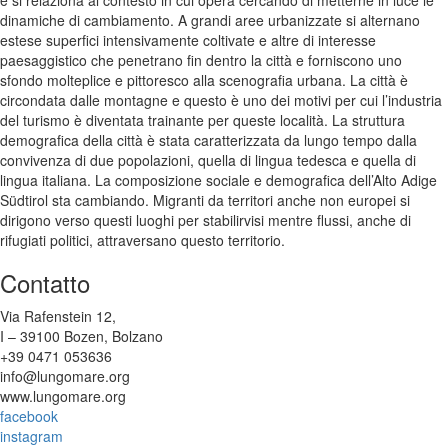
e si relaziona al contesto in cui opera cercando di metterne in luce le
dinamiche di cambiamento. A grandi aree urbanizzate si alternano
estese superfici intensivamente coltivate e altre di interesse
paesaggistico che penetrano fin dentro la città e forniscono uno
sfondo molteplice e pittoresco alla scenografia urbana. La città è
circondata dalle montagne e questo è uno dei motivi per cui l’industria
del turismo è diventata trainante per queste località. La struttura
demografica della città è stata caratterizzata da lungo tempo dalla
convivenza di due popolazioni, quella di lingua tedesca e quella di
lingua italiana. La composizione sociale e demografica dell’Alto Adige
Südtirol sta cambiando. Migranti da territori anche non europei si
dirigono verso questi luoghi per stabilirvisi mentre flussi, anche di
rifugiati politici, attraversano questo territorio.
Contatto
Via Rafenstein 12,
I – 39100 Bozen, Bolzano
+39 0471 053636
info@lungomare.org
www.lungomare.org
facebook
instagram