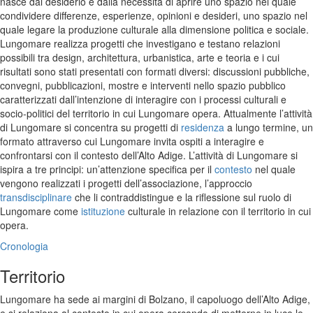
nasce dal desiderio e dalla necessità di aprire uno spazio nel quale
condividere differenze, esperienze, opinioni e desideri, uno spazio nel
quale legare la produzione culturale alla dimensione politica e sociale.
Lungomare realizza progetti che investigano e testano relazioni
possibili tra design, architettura, urbanistica, arte e teoria e i cui
risultati sono stati presentati con formati diversi: discussioni pubbliche,
convegni, pubblicazioni, mostre e interventi nello spazio pubblico
caratterizzati dall’intenzione di interagire con i processi culturali e
socio-politici del territorio in cui Lungomare opera. Attualmente l’attività
di Lungomare si concentra su progetti di
residenza
a lungo termine, un
formato attraverso cui Lungomare invita ospiti a interagire e
confrontarsi con il contesto dell’Alto Adige. L’attività di Lungomare si
ispira a tre principi: un’attenzione specifica per il
contesto
nel quale
vengono realizzati i progetti dell’associazione, l’approccio
transdisciplinare
che li contraddistingue e la riflessione sul ruolo di
Lungomare come
istituzione
culturale in relazione con il territorio in cui
opera.
Cronologia
Territorio
Lungomare ha sede ai margini di Bolzano, il capoluogo dell’Alto Adige,