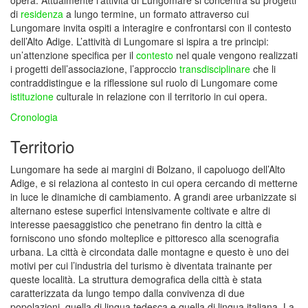
opera. Attualmente l’attività di Lungomare si concentra su progetti
di
residenza
a lungo termine, un formato attraverso cui
Lungomare invita ospiti a interagire e confrontarsi con il contesto
dell’Alto Adige. L’attività di Lungomare si ispira a tre principi:
un’attenzione specifica per il
contesto
nel quale vengono realizzati
i progetti dell’associazione, l’approccio
transdisciplinare
che li
contraddistingue e la riflessione sul ruolo di Lungomare come
istituzione
culturale in relazione con il territorio in cui opera.
Cronologia
Territorio
Lungomare ha sede ai margini di Bolzano, il capoluogo dell’Alto
Adige, e si relaziona al contesto in cui opera cercando di metterne
in luce le dinamiche di cambiamento. A grandi aree urbanizzate si
alternano estese superfici intensivamente coltivate e altre di
interesse paesaggistico che penetrano fin dentro la città e
forniscono uno sfondo molteplice e pittoresco alla scenografia
urbana. La città è circondata dalle montagne e questo è uno dei
motivi per cui l’industria del turismo è diventata trainante per
queste località. La struttura demografica della città è stata
caratterizzata da lungo tempo dalla convivenza di due
popolazioni, quella di lingua tedesca e quella di lingua italiana. La