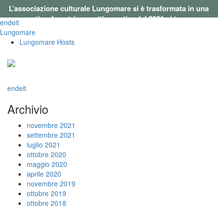
L’associazione culturale Lungomare si è trasformata in una
cooperativa. I nostri progetti a partire dal 2021 si trovano su
en
de
it
questo sito
.
Lungomare
Lungomare Hosts
en
de
it
Archivio
novembre 2021
settembre 2021
luglio 2021
ottobre 2020
maggio 2020
aprile 2020
novembre 2019
ottobre 2019
ottobre 2018