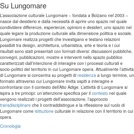
Su Lungomare
L’associazione culturale Lungomare – fondata a Bolzano nel 2003 –
nasce dal desiderio e dalla necessità di aprire uno spazio nel quale
condividere differenze, esperienze, opinioni e desideri, uno spazio nel
quale legare la produzione culturale alla dimensione politica e sociale.
Lungomare realizza progetti che investigano e testano relazioni
possibili tra design, architettura, urbanistica, arte e teoria e i cui
risultati sono stati presentati con formati diversi: discussioni pubbliche,
convegni, pubblicazioni, mostre e interventi nello spazio pubblico
caratterizzati dall’intenzione di interagire con i processi culturali e
socio-politici del territorio in cui Lungomare opera. Attualmente l’attività
di Lungomare si concentra su progetti di
residenza
a lungo termine, un
formato attraverso cui Lungomare invita ospiti a interagire e
confrontarsi con il contesto dell’Alto Adige. L’attività di Lungomare si
ispira a tre principi: un’attenzione specifica per il
contesto
nel quale
vengono realizzati i progetti dell’associazione, l’approccio
transdisciplinare
che li contraddistingue e la riflessione sul ruolo di
Lungomare come
istituzione
culturale in relazione con il territorio in cui
opera.
Cronologia