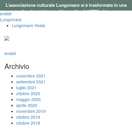
L’associazione culturale Lungomare si è trasformata in una
cooperativa. I nostri progetti a partire dal 2021 si trovano su
en
de
it
questo sito
.
Lungomare
Lungomare Hosts
en
de
it
Archivio
novembre 2021
settembre 2021
luglio 2021
ottobre 2020
maggio 2020
aprile 2020
novembre 2019
ottobre 2019
ottobre 2018