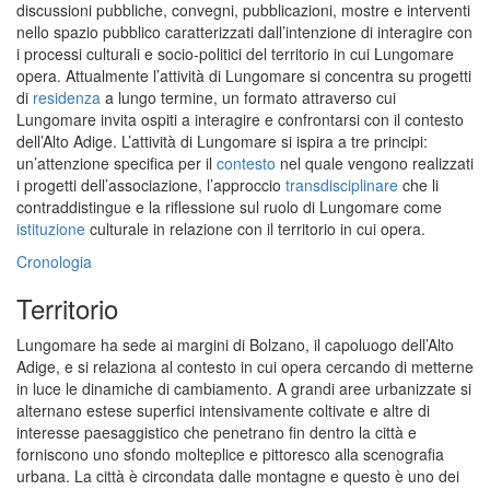
discussioni pubbliche, convegni, pubblicazioni, mostre e interventi
nello spazio pubblico caratterizzati dall’intenzione di interagire con
i processi culturali e socio-politici del territorio in cui Lungomare
opera. Attualmente l’attività di Lungomare si concentra su progetti
di
residenza
a lungo termine, un formato attraverso cui
Lungomare invita ospiti a interagire e confrontarsi con il contesto
dell’Alto Adige. L’attività di Lungomare si ispira a tre principi:
un’attenzione specifica per il
contesto
nel quale vengono realizzati
i progetti dell’associazione, l’approccio
transdisciplinare
che li
contraddistingue e la riflessione sul ruolo di Lungomare come
istituzione
culturale in relazione con il territorio in cui opera.
Cronologia
Territorio
Lungomare ha sede ai margini di Bolzano, il capoluogo dell’Alto
Adige, e si relaziona al contesto in cui opera cercando di metterne
in luce le dinamiche di cambiamento. A grandi aree urbanizzate si
alternano estese superfici intensivamente coltivate e altre di
interesse paesaggistico che penetrano fin dentro la città e
forniscono uno sfondo molteplice e pittoresco alla scenografia
urbana. La città è circondata dalle montagne e questo è uno dei