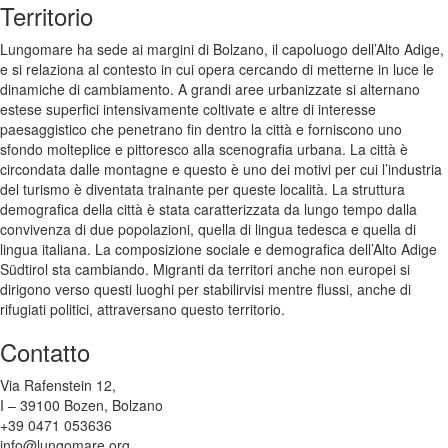
Territorio
Lungomare ha sede ai margini di Bolzano, il capoluogo dell’Alto Adige,
e si relaziona al contesto in cui opera cercando di metterne in luce le
dinamiche di cambiamento. A grandi aree urbanizzate si alternano
estese superfici intensivamente coltivate e altre di interesse
paesaggistico che penetrano fin dentro la città e forniscono uno
sfondo molteplice e pittoresco alla scenografia urbana. La città è
circondata dalle montagne e questo è uno dei motivi per cui l’industria
del turismo è diventata trainante per queste località. La struttura
demografica della città è stata caratterizzata da lungo tempo dalla
convivenza di due popolazioni, quella di lingua tedesca e quella di
lingua italiana. La composizione sociale e demografica dell’Alto Adige
Südtirol sta cambiando. Migranti da territori anche non europei si
dirigono verso questi luoghi per stabilirvisi mentre flussi, anche di
rifugiati politici, attraversano questo territorio.
Contatto
Via Rafenstein 12,
I – 39100 Bozen, Bolzano
+39 0471 053636
info@lungomare.org