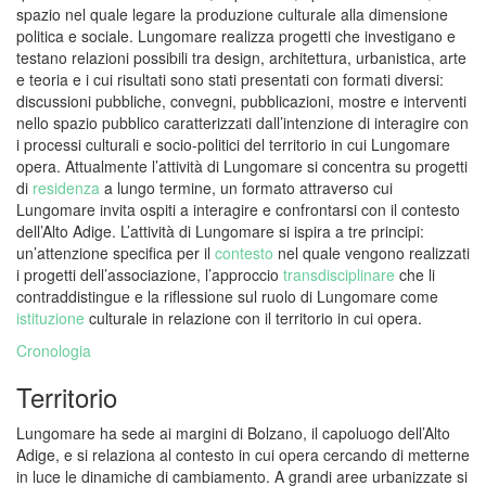
spazio nel quale legare la produzione culturale alla dimensione
politica e sociale. Lungomare realizza progetti che investigano e
testano relazioni possibili tra design, architettura, urbanistica, arte
e teoria e i cui risultati sono stati presentati con formati diversi:
discussioni pubbliche, convegni, pubblicazioni, mostre e interventi
nello spazio pubblico caratterizzati dall’intenzione di interagire con
i processi culturali e socio-politici del territorio in cui Lungomare
opera. Attualmente l’attività di Lungomare si concentra su progetti
di
residenza
a lungo termine, un formato attraverso cui
Lungomare invita ospiti a interagire e confrontarsi con il contesto
dell’Alto Adige. L’attività di Lungomare si ispira a tre principi:
un’attenzione specifica per il
contesto
nel quale vengono realizzati
i progetti dell’associazione, l’approccio
transdisciplinare
che li
contraddistingue e la riflessione sul ruolo di Lungomare come
istituzione
culturale in relazione con il territorio in cui opera.
Cronologia
Territorio
Lungomare ha sede ai margini di Bolzano, il capoluogo dell’Alto
Adige, e si relaziona al contesto in cui opera cercando di metterne
in luce le dinamiche di cambiamento. A grandi aree urbanizzate si