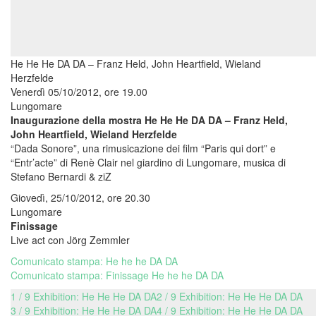
He He He DA DA – Franz Held, John Heartfield, Wieland
Herzfelde
Venerdì 05/10/2012, ore 19.00
Lungomare
Inaugurazione della mostra He He He DA DA – Franz Held,
John Heartfield, Wieland Herzfelde
“Dada Sonore”, una rimusicazione dei film “Paris qui dort” e
“Entr’acte” di Renè Clair nel giardino di Lungomare, musica di
Stefano Bernardi & ziZ
Giovedì, 25/10/2012, ore 20.30
Lungomare
Finissage
Live act con Jörg Zemmler
Comunicato stampa: He he he DA DA
Comunicato stampa: Finissage He he he DA DA
1 / 9 Exhibition: He He He DA DA
2 / 9 Exhibition: He He He DA DA
3 / 9 Exhibition: He He He DA DA
4 / 9 Exhibition: He He He DA DA