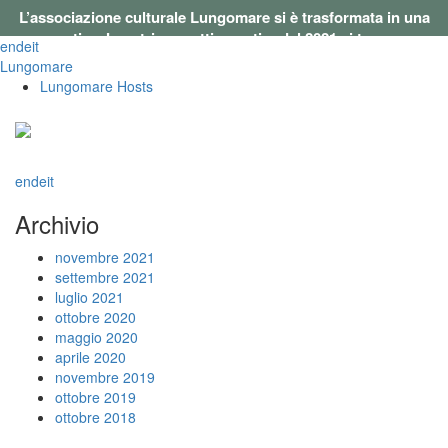
L’associazione culturale Lungomare si è trasformata in una
cooperativa. I nostri progetti a partire dal 2021 si trovano su
en
de
it
questo sito
.
Lungomare
Lungomare Hosts
en
de
it
Archivio
novembre 2021
settembre 2021
luglio 2021
ottobre 2020
maggio 2020
aprile 2020
novembre 2019
ottobre 2019
ottobre 2018