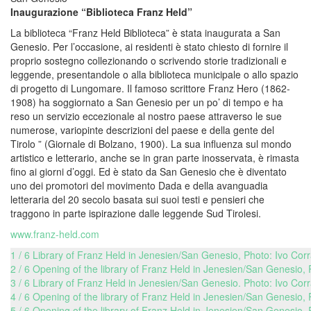
Inaugurazione “Biblioteca Franz Held”
La biblioteca “Franz Held Biblioteca” è stata inaugurata a San
Genesio. Per l’occasione, ai residenti è stato chiesto di fornire il
proprio sostegno collezionando o scrivendo storie tradizionali e
leggende, presentandole o alla biblioteca municipale o allo spazio
di progetto di Lungomare. Il famoso scrittore Franz Hero (1862-
1908) ha soggiornato a San Genesio per un po’ di tempo e ha
reso un servizio eccezionale al nostro paese attraverso le sue
numerose, variopinte descrizioni del paese e della gente del
Tirolo ” (Giornale di Bolzano, 1900). La sua influenza sul mondo
artistico e letterario, anche se in gran parte inosservata, è rimasta
fino ai giorni d’oggi. Ed è stato da San Genesio che è diventato
uno dei promotori del movimento Dada e della avanguadia
letteraria del 20 secolo basata sui suoi testi e pensieri che
traggono in parte ispirazione dalle leggende Sud Tirolesi.
www.franz-held.com
1 / 6 Library of Franz Held in Jenesien/San Genesio, Photo: Ivo Cor
2 / 6 Opening of the library of Franz Held in Jenesien/San Genesio, 
3 / 6 Library of Franz Held in Jenesien/San Genesio. Photo: Ivo Cor
4 / 6 Opening of the library of Franz Held in Jenesien/San Genesio, 
5 / 6 Opening of the library of Franz Held in Jenesien/San Genesio, 