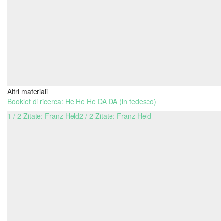
Altri materiali
Booklet di ricerca: He He He DA DA (in tedesco)
1 / 2 Zitate: Franz Held
2 / 2 Zitate: Franz Held