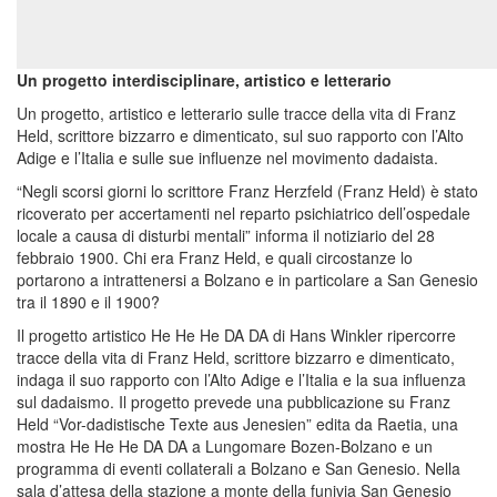
Un progetto interdisciplinare, artistico e letterario
Un progetto, artistico e letterario sulle tracce della vita di Franz
Held, scrittore bizzarro e dimenticato, sul suo rapporto con l’Alto
Adige e l’Italia e sulle sue influenze nel movimento dadaista.
“Negli scorsi giorni lo scrittore Franz Herzfeld (Franz Held) è stato
ricoverato per accertamenti nel reparto psichiatrico dell’ospedale
locale a causa di disturbi mentali” informa il notiziario del 28
febbraio 1900. Chi era Franz Held, e quali circostanze lo
portarono a intrattenersi a Bolzano e in particolare a San Genesio
tra il 1890 e il 1900?
Il progetto artistico He He He DA DA di Hans Winkler ripercorre
tracce della vita di Franz Held, scrittore bizzarro e dimenticato,
indaga il suo rapporto con l’Alto Adige e l’Italia e la sua influenza
sul dadaismo. Il progetto prevede una pubblicazione su Franz
Held “Vor-dadistische Texte aus Jenesien” edita da Raetia, una
mostra He He He DA DA a Lungomare Bozen-Bolzano e un
programma di eventi collaterali a Bolzano e San Genesio. Nella
sala d’attesa della stazione a monte della funivia San Genesio