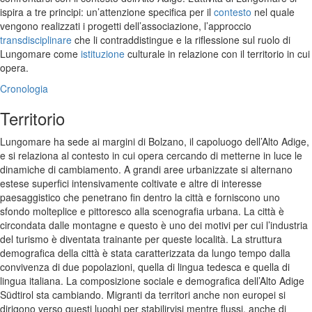
ispira a tre principi: un’attenzione specifica per il
contesto
nel quale
vengono realizzati i progetti dell’associazione, l’approccio
transdisciplinare
che li contraddistingue e la riflessione sul ruolo di
Lungomare come
istituzione
culturale in relazione con il territorio in cui
opera.
Cronologia
Territorio
Lungomare ha sede ai margini di Bolzano, il capoluogo dell’Alto Adige,
e si relaziona al contesto in cui opera cercando di metterne in luce le
dinamiche di cambiamento. A grandi aree urbanizzate si alternano
estese superfici intensivamente coltivate e altre di interesse
paesaggistico che penetrano fin dentro la città e forniscono uno
sfondo molteplice e pittoresco alla scenografia urbana. La città è
circondata dalle montagne e questo è uno dei motivi per cui l’industria
del turismo è diventata trainante per queste località. La struttura
demografica della città è stata caratterizzata da lungo tempo dalla
convivenza di due popolazioni, quella di lingua tedesca e quella di
lingua italiana. La composizione sociale e demografica dell’Alto Adige
Südtirol sta cambiando. Migranti da territori anche non europei si
dirigono verso questi luoghi per stabilirvisi mentre flussi, anche di