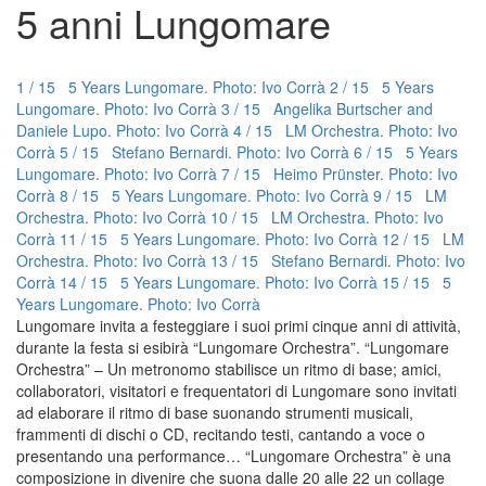
5 anni Lungomare
1 / 15 5 Years Lungomare. Photo: Ivo Corrà
2 / 15 5 Years
Lungomare. Photo: Ivo Corrà
3 / 15 Angelika Burtscher and
Daniele Lupo. Photo: Ivo Corrà
4 / 15 LM Orchestra. Photo: Ivo
Corrà
5 / 15 Stefano Bernardi. Photo: Ivo Corrà
6 / 15 5 Years
Lungomare. Photo: Ivo Corrà
7 / 15 Heimo Prünster. Photo: Ivo
Corrà
8 / 15 5 Years Lungomare. Photo: Ivo Corrà
9 / 15 LM
Orchestra. Photo: Ivo Corrà
10 / 15 LM Orchestra. Photo: Ivo
Corrà
11 / 15 5 Years Lungomare. Photo: Ivo Corrà
12 / 15 LM
Orchestra. Photo: Ivo Corrà
13 / 15 Stefano Bernardi. Photo: Ivo
Corrà
14 / 15 5 Years Lungomare. Photo: Ivo Corrà
15 / 15 5
Years Lungomare. Photo: Ivo Corrà
Lungomare invita a festeggiare i suoi primi cinque anni di attività,
durante la festa si esibirà “Lungomare Orchestra”. “Lungomare
Orchestra” – Un metronomo stabilisce un ritmo di base; amici,
collaboratori, visitatori e frequentatori di Lungomare sono invitati
ad elaborare il ritmo di base suonando strumenti musicali,
frammenti di dischi o CD, recitando testi, cantando a voce o
presentando una performance… “Lungomare Orchestra” è una
composizione in divenire che suona dalle 20 alle 22 un collage