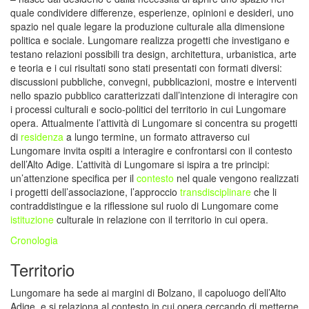
quale condividere differenze, esperienze, opinioni e desideri, uno
spazio nel quale legare la produzione culturale alla dimensione
politica e sociale. Lungomare realizza progetti che investigano e
testano relazioni possibili tra design, architettura, urbanistica, arte
e teoria e i cui risultati sono stati presentati con formati diversi:
discussioni pubbliche, convegni, pubblicazioni, mostre e interventi
nello spazio pubblico caratterizzati dall’intenzione di interagire con
i processi culturali e socio-politici del territorio in cui Lungomare
opera. Attualmente l’attività di Lungomare si concentra su progetti
di
residenza
a lungo termine, un formato attraverso cui
Lungomare invita ospiti a interagire e confrontarsi con il contesto
dell’Alto Adige. L’attività di Lungomare si ispira a tre principi:
un’attenzione specifica per il
contesto
nel quale vengono realizzati
i progetti dell’associazione, l’approccio
transdisciplinare
che li
contraddistingue e la riflessione sul ruolo di Lungomare come
istituzione
culturale in relazione con il territorio in cui opera.
Cronologia
Territorio
Lungomare ha sede ai margini di Bolzano, il capoluogo dell’Alto
Adige, e si relaziona al contesto in cui opera cercando di metterne