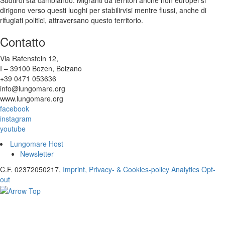
Südtirol sta cambiando. Migranti da territori anche non europei si
dirigono verso questi luoghi per stabilirvisi mentre flussi, anche di
rifugiati politici, attraversano questo territorio.
Contatto
Via Rafenstein 12,
I – 39100 Bozen, Bolzano
+39 0471 053636
info@lungomare.org
www.lungomare.org
facebook
instagram
youtube
Lungomare Host
Newsletter
C.F. 02372050217,
Imprint, Privacy- & Cookies-policy
Analytics Opt-
out