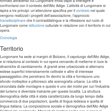
formato attraverso cui Lungomare invita ospiti a interagire e
confrontarsi con il contesto dell’Alto Adige. L’attività di Lungomare si
ispira a tre principi: un’attenzione specifica per il
contesto
nel quale
vengono realizzati i progetti dell’associazione, l’approccio
transdisciplinare
che li contraddistingue e la riflessione sul ruolo di
Lungomare come
istituzione
culturale in relazione con il territorio in cui
opera.
Cronologia
Territorio
Lungomare ha sede ai margini di Bolzano, il capoluogo dell’Alto Adige,
e si relaziona al contesto in cui opera cercando di metterne in luce le
dinamiche di cambiamento. A grandi aree urbanizzate si alternano
estese superfici intensivamente coltivate e altre di interesse
paesaggistico che penetrano fin dentro la città e forniscono uno
sfondo molteplice e pittoresco alla scenografia urbana. La città è
circondata dalle montagne e questo è uno dei motivi per cui l’industria
del turismo è diventata trainante per queste località. La struttura
demografica della città è stata caratterizzata da lungo tempo dalla
convivenza di due popolazioni, quella di lingua tedesca e quella di
lingua italiana. La composizione sociale e demografica dell’Alto Adige