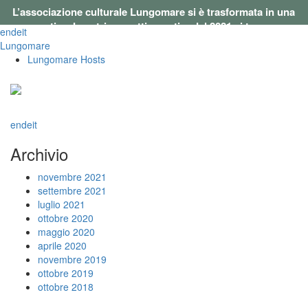
L’associazione culturale Lungomare si è trasformata in una
cooperativa. I nostri progetti a partire dal 2021 si trovano su
en
de
it
questo sito
.
Lungomare
Lungomare Hosts
en
de
it
Archivio
novembre 2021
settembre 2021
luglio 2021
ottobre 2020
maggio 2020
aprile 2020
novembre 2019
ottobre 2019
ottobre 2018