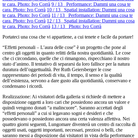
te cara. Photo: Ivo Corrà
9 / 13 Performance: Dammi una cosa te
cara. Photo: Ivo Corrà
10 / 13 Spatial installation: Dammi una cosa
te cara. Photo: Ivo Corrà
11 / 13 Performance: Dammi una cosa te
cara. Photo: Ivo Corrà
12 / 13 Spatial installation: Dammi una cosa
te cara. Photo: Ivo Corrà
13 / 13 Photo: Ivo Corrà
Portateci una cosa che vi appartiene, a cui tenete e facile da portare!
“Effetti personali – L’aura delle cose” è un progetto che pone al
centro gli oggetti in quanto relitti della nostra quotidianità. Le cose
che ci circondano, quelle che ci rimangono, rispecchiano il nostro
stato d’animo. Il tentativo di separarsi da loro fallisce per la natura
duratura dell’oggettualità. Per Ruth Geiersberger le cose
rappresentano dei periodi di vita, il tempo, il senso e la qualità
dell’esistenza, servono a dare gusto alla quotidianità, conservano e
condensano i ricordi.
Realizzazione: Ai visitatori della galleria si richiede di mettere a
disposizione oggetti a loro cari che possiedono ancora un valore e
quindi vengono donati “a malincuore”. Saranno accettati degli
“effetti personali” a cui si legavano sogni e desideri e che
possedevano o possiedono ancora una certa valenza affettiva. Nei
quattro giorni seguenti, Lungomare diventerà un centro di raccolta di
oggetti usati, oggetti importanti, necessari, preziosi o belli, che
saranno messi a disposizione dai visitatori in vista della performance