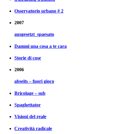
Osservatorio urbano # 2
2007
ausgesetzt_spaesato
Dammi una cosa a te cara
Storie di cose
2006
abseits – fuori gioco
Bricolage – sub
Spaghettator
Visioni del reale
Creatività radicale