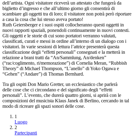
dell’artista. Ogni visitatore riceverà un attestato che fungerà da
biglietto d’ingresso e che all’ultimo giorno gli consentirà di
scambiare gli oggetti tra di loro; il visitatore non potrà però riportare
a casa la cosa che lui stesso aveva portato!
Ruth Geiersberger e i suoi ospiti collocheranno questi oggetti in
nuovi rapporti spaziali, ponendoli continuamente in nuovi contesti.
Gli oggetti e le storie di cui sono portatori verranno valutati,
classificati, curati e messi in ordine all’interno di un dialogo con i
visitatori. In varie sessioni di lettura l’attrice presenterà questa
classificazione degli “effetti personali” consegnati e la metterà in
relazione a brani tratti da “An/Sammlung, An/denken”
(“rac/coglimento, ri/memorazione”) di Cornelia Meran, “Rubbish
Theory” di Michael Thompson, “L’anello” di Yoko Ogawa e
“Gehen” (“Andare”) di Thomas Bernhard.
Tra gli ospiti Don Mario Gretter, un ecclesiastico che parlerà
delle cose che ci circondano e del significato degli “effetti
personali”. L’evento, che durerà quattro giorni, si aprirà con le
composizioni del musicista Klaus Janek di Berlino, cercando in tal
modo di ricreare gli spazi sonori delle cose.
1
Luogo
2
Partecipanti