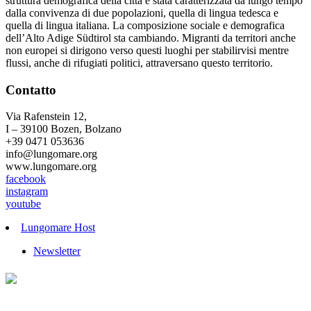
struttura demografica della città è stata caratterizzata da lungo tempo
dalla convivenza di due popolazioni, quella di lingua tedesca e
quella di lingua italiana. La composizione sociale e demografica
dell’Alto Adige Südtirol sta cambiando. Migranti da territori anche
non europei si dirigono verso questi luoghi per stabilirvisi mentre
flussi, anche di rifugiati politici, attraversano questo territorio.
Contatto
Via Rafenstein 12,
I – 39100 Bozen, Bolzano
+39 0471 053636
info@lungomare.org
www.lungomare.org
facebook
instagram
youtube
Lungomare Host
Newsletter