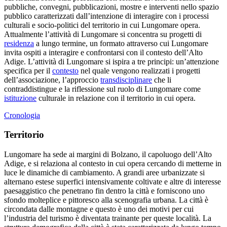
pubbliche, convegni, pubblicazioni, mostre e interventi nello spazio
pubblico caratterizzati dall’intenzione di interagire con i processi
culturali e socio-politici del territorio in cui Lungomare opera.
Attualmente l’attività di Lungomare si concentra su progetti di
residenza
a lungo termine, un formato attraverso cui Lungomare
invita ospiti a interagire e confrontarsi con il contesto dell’Alto
Adige. L’attività di Lungomare si ispira a tre principi: un’attenzione
specifica per il
contesto
nel quale vengono realizzati i progetti
dell’associazione, l’approccio
transdisciplinare
che li
contraddistingue e la riflessione sul ruolo di Lungomare come
istituzione
culturale in relazione con il territorio in cui opera.
Cronologia
Territorio
Lungomare ha sede ai margini di Bolzano, il capoluogo dell’Alto
Adige, e si relaziona al contesto in cui opera cercando di metterne in
luce le dinamiche di cambiamento. A grandi aree urbanizzate si
alternano estese superfici intensivamente coltivate e altre di interesse
paesaggistico che penetrano fin dentro la città e forniscono uno
sfondo molteplice e pittoresco alla scenografia urbana. La città è
circondata dalle montagne e questo è uno dei motivi per cui
l’industria del turismo è diventata trainante per queste località. La