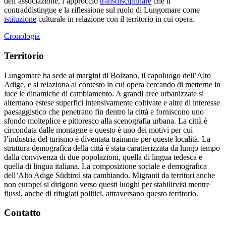
dell’associazione, l’approccio
transdisciplinare
che li
contraddistingue e la riflessione sul ruolo di Lungomare come
istituzione
culturale in relazione con il territorio in cui opera.
Cronologia
Territorio
Lungomare ha sede ai margini di Bolzano, il capoluogo dell’Alto
Adige, e si relaziona al contesto in cui opera cercando di metterne in
luce le dinamiche di cambiamento. A grandi aree urbanizzate si
alternano estese superfici intensivamente coltivate e altre di interesse
paesaggistico che penetrano fin dentro la città e forniscono uno
sfondo molteplice e pittoresco alla scenografia urbana. La città è
circondata dalle montagne e questo è uno dei motivi per cui
l’industria del turismo è diventata trainante per queste località. La
struttura demografica della città è stata caratterizzata da lungo tempo
dalla convivenza di due popolazioni, quella di lingua tedesca e
quella di lingua italiana. La composizione sociale e demografica
dell’Alto Adige Südtirol sta cambiando. Migranti da territori anche
non europei si dirigono verso questi luoghi per stabilirvisi mentre
flussi, anche di rifugiati politici, attraversano questo territorio.
Contatto