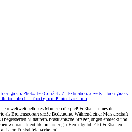
 fuori gioco. Photo: Ivo Corrà
4 / 7 Exhibition: abseits – fuori gioco.
ibition: abseits – fuori gioco. Photo: Ivo Corrà
s ein weltweit beliebtes Mannschaftsspiel! Fußball – eines der
wie als Breitensportart große Bedeutung. Während einer Meisterschaft
geisterten Mitläufern, brasilianische Straßenjungen entdeckt und
hen wir nach Identifikation oder gar Heimatgefühl? Ist Fußball ein
a auf dem Fußballfeld verboten!