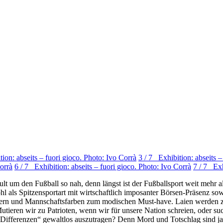
ion: abseits – fuori gioco. Photo: Ivo Corrà
3 / 7 Exhibition: abseits –
Corrà
6 / 7 Exhibition: abseits – fuori gioco. Photo: Ivo Corrà
7 / 7 Exh
t um den Fußball so nah, denn längst ist der Fußballsport weit mehr al
l als Spitzensportart mit wirtschaftlich imposanter Börsen-Präsenz so
 und Mannschaftsfarben zum modischen Must-have. Laien werden zu be
ieren wir zu Patrioten, wenn wir für unsere Nation schreien, oder suc
le Differenzen“ gewaltlos auszutragen? Denn Mord und Totschlag sind j