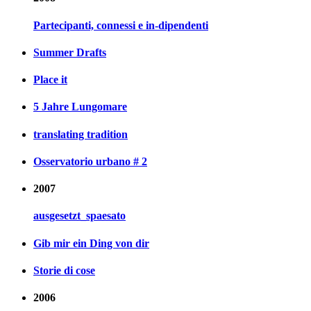
Partecipanti, connessi e in-dipendenti
Summer Drafts
Place it
5 Jahre Lungomare
translating tradition
Osservatorio urbano # 2
2007
ausgesetzt_spaesato
Gib mir ein Ding von dir
Storie di cose
2006