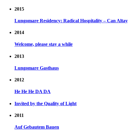
2015
Lungomare Residency: Radical Hospitality – Can Altay
2014
Welcome, please stay a while
2013
Lungomare Gasthaus
2012
He He He DA DA
Invited by the Quality of Light
2011
Auf Gebautem Bauen