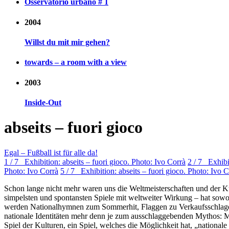
Osservatorio urbano # 1
2004
Willst du mit mir gehen?
towards – a room with a view
2003
Inside-Out
abseits – fuori gioco
Egal – Fußball ist für alle da!
1 / 7 Exhibition: abseits – fuori gioco. Photo: Ivo Corrà
2 / 7 Exhibit
Photo: Ivo Corrà
5 / 7 Exhibition: abseits – fuori gioco. Photo: Ivo 
Schon lange nicht mehr waren uns die Weltmeisterschaften und der Kul
simpelsten und spontansten Spiele mit weltweiter Wirkung – hat sowoh
werden Nationalhymnen zum Sommerhit, Flaggen zu Verkaufsschlagern
nationale Identitäten mehr denn je zum ausschlaggebenden Mythos: Mut
Spiel der Kulturen, ein Spiel, welches die Möglichkeit hat, „nationa