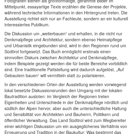
Fotografien stehen als großformatige, gerahmte Bilder im
Mittelpunkt, essayartige Texte erzählen die Genese der Projekte,
während technische Informationen in den Hintergrund treten. Die
Ausstellung richtet sich nur an Fachleute, sondern an ein kulturell
interessiertes Publikum.
Die Diskussion um „weiterbauen“ und erhalten, in die nicht nur
Denkmalpflege und Architektur, sondern ebenso Heimatpflege
und Urbanistik eingebunden sind, wird in den Regionen rund um
Südtirol fortgesetzt. Das Buch ermöglicht erstmals einen
sinnvollen Diskurs zwischen Architektur und Denkmalpflege,
indem Beispiele gezeigt werden die für beide Bereiche vorbildlich
sind. Eine traditionelle Pattstellung wird dadurch aufgelöst, „Auf
Gebautem bauen“ will vermitteln statt zu polarisieren.
In den verschiedenen Orten der Ausstellung werden vorwiegend
lokal besetzte Diskussionsrunden den Umgang mit der lokalen
Bautradition ausloten: im Vergleich der Regionen treten
Eigenheiten und Unterschiede in der Denkmalpflege nördlich und
südlich der Alpen hervor, aber auch die unterschiedliche Haltung
und Sensibilität von Architekten und Bauherrn, Politikern und
öffentlicher Verwaltung. Das Land Südtirol wird zum Wegbereiter
einer wichtigen Diskussion um ein ausgeglichenes Verhältnis von
Erneuerung und Tradition in der Baukultur: Was bestimmt das