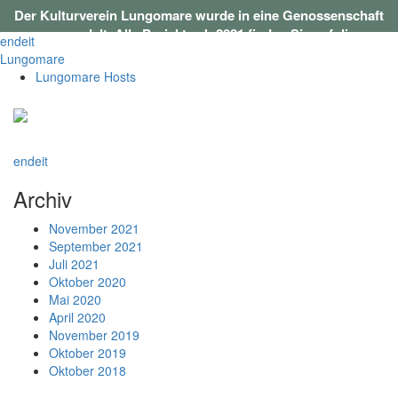
Der Kulturverein Lungomare wurde in eine Genossenschaft
umgewandelt. Alle Projekte ab 2021 finden Sie auf
dieser
en
de
it
Webseite
.
Lungomare
Lungomare Hosts
en
de
it
Archiv
November 2021
September 2021
Juli 2021
Oktober 2020
Mai 2020
April 2020
November 2019
Oktober 2019
Oktober 2018