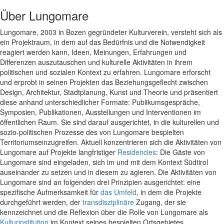
Über Lungomare
Lungomare, 2003 in Bozen gegründeter Kulturverein, versteht sich als
ein Projektraum, in dem auf das Bedürfnis und die Notwendigkeit
reagiert werden kann, Ideen, Meinungen, Erfahrungen und
Differenzen auszutauschen und kulturelle Aktivitäten in ihrem
politischen und sozialen Kontext zu erfahren. Lungomare erforscht
und erprobt in seinen Projekten das Beziehungsgeflecht zwischen
Design, Architektur, Stadtplanung, Kunst und Theorie und präsentiert
diese anhand unterschiedlicher Formate: Publikumsgespräche,
Symposien, Publikationen, Ausstellungen und Interventionen im
öffentlichen Raum. Sie sind darauf ausgerichtet, in die kulturellen und
sozio-politischen Prozesse des von Lungomare bespielten
Territoriumseinzugreifen. Aktuell konzentrieren sich die Aktivitäten von
Lungomare auf Projekte langfristiger
Residencies
: Die Gäste von
Lungomare sind eingeladen, sich im und mit dem Kontext Südtirol
auseinander zu setzen und in diesem zu agieren. Die Aktivitäten von
Lungomare sind an folgenden drei Prinzipien ausgerichtet: eine
spezifische Aufmerksamkeit für
das Umfeld
, in dem die Projekte
durchgeführt werden, der
transdisziplinäre
Zugang, der sie
kennzeichnet und die Reflexion über die Rolle von Lungomare als
Kulturinstitution
im Kontext seines bespielten Ortsgebietes.