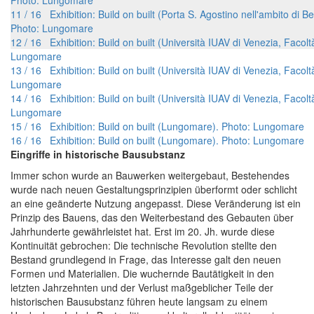
Photo: Lungomare
11 / 16 Exhibition: Build on built (Porta S. Agostino nell'ambito di B
Photo: Lungomare
12 / 16 Exhibition: Build on built (Università IUAV di Venezia, Facoltà
Lungomare
13 / 16 Exhibition: Build on built (Università IUAV di Venezia, Facoltà
Lungomare
14 / 16 Exhibition: Build on built (Università IUAV di Venezia, Facoltà
Lungomare
15 / 16 Exhibition: Build on built (Lungomare). Photo: Lungomare
16 / 16 Exhibition: Build on built (Lungomare). Photo: Lungomare
Eingriffe in historische Bausubstanz
Immer schon wurde an Bauwerken weitergebaut, Bestehendes
wurde nach neuen Gestaltungsprinzipien überformt oder schlicht
an eine geänderte Nutzung angepasst. Diese Veränderung ist ein
Prinzip des Bauens, das den Weiterbestand des Gebauten über
Jahrhunderte gewährleistet hat. Erst im 20. Jh. wurde diese
Kontinuität gebrochen: Die technische Revolution stellte den
Bestand grundlegend in Frage, das Interesse galt den neuen
Formen und Materialien. Die wuchernde Bautätigkeit in den
letzten Jahrzehnten und der Verlust maßgeblicher Teile der
historischen Bausubstanz führen heute langsam zu einem