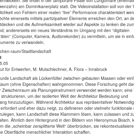
entwickeln. Sie findet in der tämporäre Filiale von Lungomare (ehemal
enzahn) am Dominikanerplatz statt. Die Videoinstallation soll von der Wi
ichkeit von Fehlern einer realen “live” Performance charakterisiert wer
hte einerseits mittels partizipativer Elemente erreichen den Ort, an 
tdecken und die Aufmerksamkeit wieder auf Aspekte zu lenken die zum 
d; andererseits ein neues Verständnis im Umgang mit den “digitalen
äten” (Computer, Kamera, Audiorekorder) zu vermitteln, um sie in einf
trumente zu verwandeln.
schen-raum/Stadtlandschaft
3
5.05
itut für Entwerfen, M. Mutschlechner, A. Flora – Innsbruck
urde Landschaft als Lückenfüller zwischen gebauten Massen oder einf
r Raum (ohne Eigenschaften) wahrgenommen. Diese Forschung geht da
r Zwischenraum als Planungsinstrument verwendet werden kann; eine
trukturieren, um der isolierten Welt der Architektur Bedeutung und
g hinzuzufügen. Während Architektur aus repräsentativer Notwendig
erfordert und eher dazu neigt, zu definieren oder vielmehr funktionale
zulegen, kann Landschaft diese Klammern lösen, kann zulassen und zu
ten. Ähnlich dem Hintergrund in den Bildern von Hieronymus Bosch, 
 die „scheinbar zersplitterte Welt“ überbrücken, sie rekontextualisier
che Oberfläche menschlicher Interaktion schaffen.