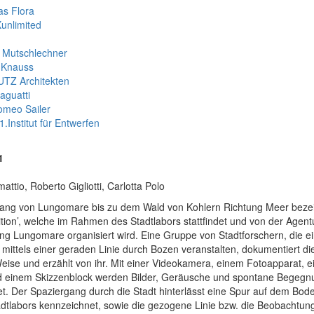
as Flora
unlimited
n Mutschlechner
 Knauss
TZ Architekten
aguatti
omeo Sailer
1.Institut für Entwerfen
1
ttio, Roberto Gigliotti, Carlotta Polo
gang von Lungomare bis zu dem Wald von Kohlern Richtung Meer bezei
ition’, welche im Rahmen des Stadtlabors stattfindet und von der Agentu
ng Lungomare organisiert wird. Eine Gruppe von Stadtforschern, die e
mittels einer geraden Linie durch Bozen veranstalten, dokumentiert die
Weise und erzählt von ihr. Mit einer Videokamera, einem Fotoapparat, 
 einem Skizzenblock werden Bilder, Geräusche und spontane Begeg
t. Der Spaziergang durch die Stadt hinterlässt eine Spur auf dem Bode
adtlabors kennzeichnet, sowie die gezogene Linie bzw. die Beobachtu