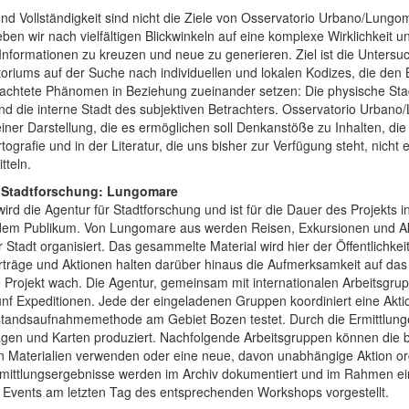
 und Vollständigkeit sind nicht die Ziele von Osservatorio Urbano/Lungo
eben wir nach vielfältigen Blickwinkeln auf eine komplexe Wirklichkeit u
 Informationen zu kreuzen und neue zu generieren. Ziel ist die Unters
toriums auf der Suche nach individuellen und lokalen Kodizes, die den 
achtete Phänomen in Beziehung zueinander setzen: Die physische Stad
d die interne Stadt des subjektiven Betrachters. Osservatorio Urban
einer Darstellung, die es ermöglichen soll Denkanstöße zu Inhalten, die 
tografie und in der Literatur, die uns bisher zur Verfügung steht, nicht 
tteln.
r Stadtforschung: Lungomare
rd die Agentur für Stadtforschung und ist für die Dauer des Projekts i
 dem Publikum. Von Lungomare aus werden Reisen, Exkursionen und A
r Stadt organisiert. Das gesammelte Material wird hier der Öffentlichkei
träge und Aktionen halten darüber hinaus die Aufmerksamkeit auf das 
e Projekt wach. Die Agentur, gemeinsam mit internationalen Arbeitsgru
fünf Expeditionen. Jede der eingeladenen Gruppen koordiniert eine Aktio
estandsaufnahmemethode am Gebiet Bozen testet. Durch die Ermittlun
gen und Karten produziert. Nachfolgende Arbeitsgruppen können die b
 Materialien verwenden oder eine neue, davon unabhängige Aktion or
rmittlungsergebnisse werden im Archiv dokumentiert und im Rahmen e
 Events am letzten Tag des entsprechenden Workshops vorgestellt.