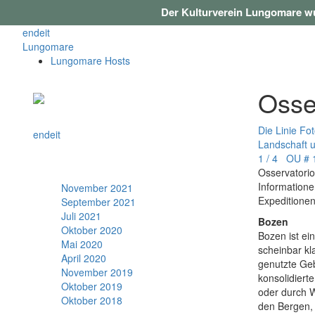
Der Kulturverein Lungomare wu
en
de
it
Lungomare
Lungomare Hosts
Osse
Die Linie
Fo
en
de
it
Landschaft
1 / 4 OU # 
Archiv
Osservatori
Informatione
November 2021
Expeditionen
September 2021
Juli 2021
Bozen
Oktober 2020
Bozen ist ei
Mai 2020
scheinbar kla
April 2020
genutzte Geb
November 2019
konsolidiert
Oktober 2019
oder durch 
Oktober 2018
den Bergen, 