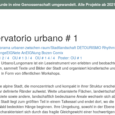
rde in eine Genossenschaft umgewandelt. Alle Projekte ab 2021
rvatorio urbano # 1
torama
urbaner-zwischen-raum/Stadtlandschaft
DETOURISMO
Rhythmi
ungeEIGNete AnEIGNung
Bozen Comix
1
2 / 4 OU # 1
3 / 4 OU # 1
4 / 4 Poster: OU # 1
o Urbano/Lungomare ist ein Leseinstrument von erlebten und beobacht
n, sammelt Texte und Bilder der Stadt und organisiert künstlerische und
 in Form von öffentlichen Workshops.
ne alpine Stadt, die monozentrisch und kompakt in ihrer Struktur ersche
r definierte Ränder aufweist. Weite urbanisierte Flächen, landwirtschaft
iete sowie andere, landschaftlich bedeutsame Areale wechseln sich ab
e Stadt liegt zum größten Teil in einem Talkessel und endet dort, wo die
Wald bedeckten Hänge beginnen. Ihre Umgebung, sowohl in der Ebene
charakterisiert sich durch das fragile Gleichgewicht einer hochwertigen