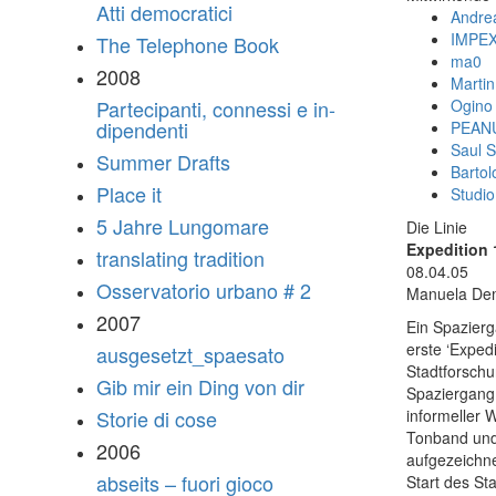
Atti democratici
Andre
IMPEX
The Telephone Book
ma0
2008
Marti
Ogino
Partecipanti, connessi e in-
dipendenti
PEANU
Saul S
Summer Drafts
Bartol
Place it
Studio
5 Jahre Lungomare
Die Linie
Expedition 
translating tradition
08.04.05
Osservatorio urbano # 2
Manuela Dema
2007
Ein Spazier
erste ‘Exped
ausgesetzt_spaesato
Stadtforschu
Gib mir ein Ding von dir
Spaziergang 
informeller 
Storie di cose
Tonband und
2006
aufgezeichne
abseits – fuori gioco
Start des St