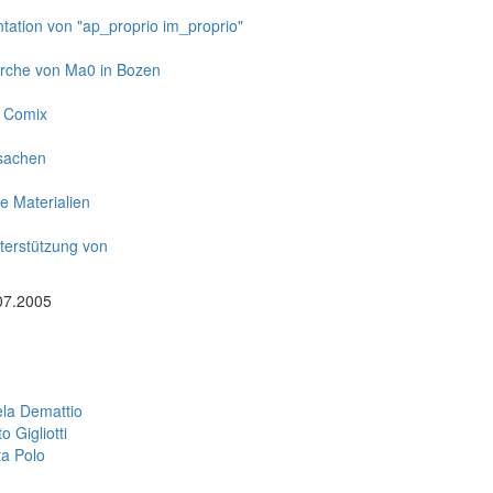
tation von "ap_proprio im_proprio"
rche von Ma0 in Bozen
 Comix
sachen
e Materialien
terstützung von
07.2005
la Demattio
o Gigliotti
ta Polo