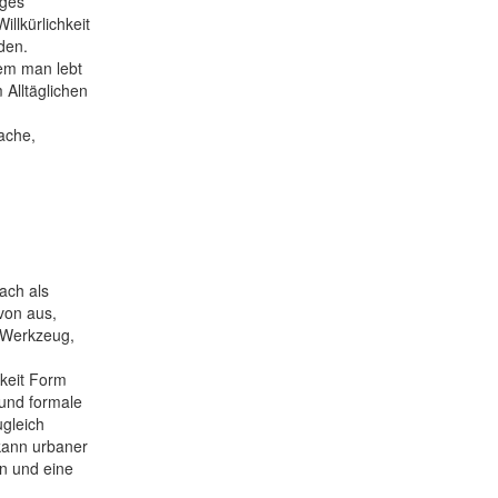
iges
llkürlichkeit
den.
dem man lebt
Alltäglichen
ache,
ach als
von aus,
 Werkzeug,
keit Form
 und formale
gleich
kann urbaner
en und eine