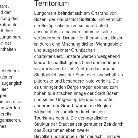
Territorium
mare.
nd der
Lungomare befindet sich am Ortsrand von
uchung des
Bozen, der Hauptstadt Südtirols und versucht
Betrachter
die Bezüglichkeiten zu seinem Umfeld
t, ihre
anschaulich zu machen, indem es seine
o/Lungomare
verändernden Dynamiken thematisiert. Bozen
in der
ist durch eine Mischung dichter Wohngebiete
enthalten
und ausgedehnter Grünflächen
charakterisiert. Letztere werden weitgehend
landwirtschaftlich genutzt und durchdringen
vielerorts und bis ins Zentrum das urbane
n direktem
Stadtgebiet, was der Stadt eine landschaftlich
ktionen
pittoreske und besondere Note verleiht. Die
t zugänglich
es umringenden Berge tragen ebenso zum
hier
hohen touristischen Image der Stadt Bozen
ppen,
und seiner Umgebung bei und sind unter
n, die eine
anderem der Grund, warum die Region
gen werden
wirtschaftlich vor allem durch seinen
ereits
Tourismus boomt. Die demografische
ganisieren.
Struktur der Stadt ist seit geraumer Zeit durch
ines
das Zusammenleben zweier
Bevölkerungsgruppen, der deutsch- und der