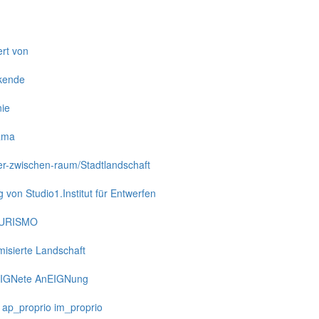
ert von
rkende
nie
ama
r-zwischen-raum/Stadtlandschaft
g von Studio1.Institut für Entwerfen
URISMO
isierte Landschaft
IGNete AnEIGNung
 ap_proprio im_proprio