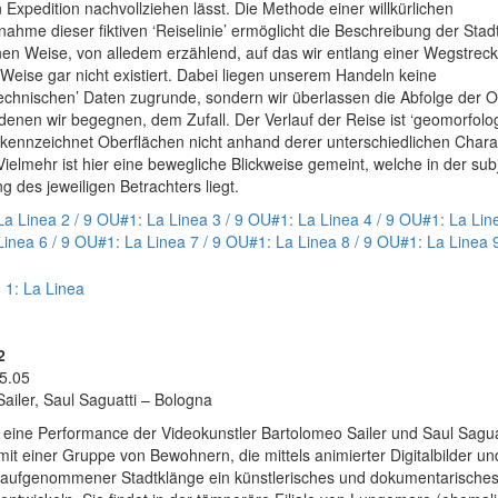
n Expedition nachvollziehen lässt. Die Methode einer willkürlichen
ahme dieser fiktiven ‘Reiselinie’ ermöglicht die Beschreibung der Stadt
en Weise, von alledem erzählend, auf das wir entlang einer Wegstrec
r Weise gar nicht existiert. Dabei liegen unserem Handeln keine
technischen’ Daten zugrunde, sondern wir überlassen die Abfolge der 
 denen wir begegnen, dem Zufall. Der Verlauf der Reise ist ‘geomorfolo
kennzeichnet Oberflächen nicht anhand derer unterschiedlichen Chara
ielmehr ist hier eine bewegliche Blickweise gemeint, welche in der sub
g des jeweiligen Betrachters liegt.
La Linea
2 / 9 OU#1: La Linea
3 / 9 OU#1: La Linea
4 / 9 OU#1: La Lin
Linea
6 / 9 OU#1: La Linea
7 / 9 OU#1: La Linea
8 / 9 OU#1: La Linea
2
5.05
ailer, Saul Saguatti – Bologna
 eine Performance der Videokunstler Bartolomeo Sailer und Saul Sagua
t einer Gruppe von Bewohnern, die mittels animierter Digitalbilder un
aufgenommener Stadtklänge ein künstlerisches und dokumentarisches 