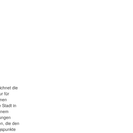
chnet die
r für
inen
 Stadt in
einem
nungen
n, die den
ngspunkte