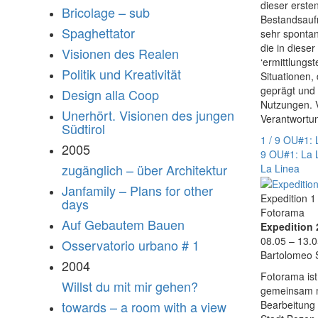
dieser erste
Bricolage – sub
Bestandsaufn
Spaghettator
sehr spontan
die in diese
Visionen des Realen
‘ermittlungs
Politik und Kreativität
Situationen,
geprägt und 
Design alla Coop
Nutzungen. V
Unerhört. Visionen des jungen
Verantwortun
Südtirol
1 / 9 OU#1: 
2005
9 OU#1: La 
zugänglich – über Architektur
La Linea
Janfamily – Plans for other
Expedition 1
days
Fotorama
Auf Gebautem Bauen
Expedition 
08.05 – 13.0
Osservatorio urbano # 1
Bartolomeo S
2004
Fotorama ist
Willst du mit mir gehen?
gemeinsam mi
towards – a room with a view
Bearbeitung 