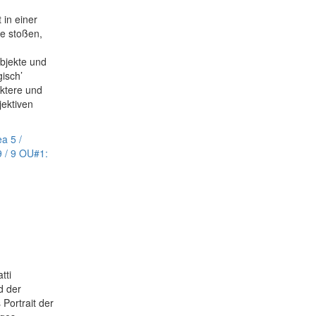
 in einer
ke stoßen,
Objekte und
gisch’
ktere und
jektiven
ea
5 /
9 / 9 OU#1:
tti
d der
Portrait der