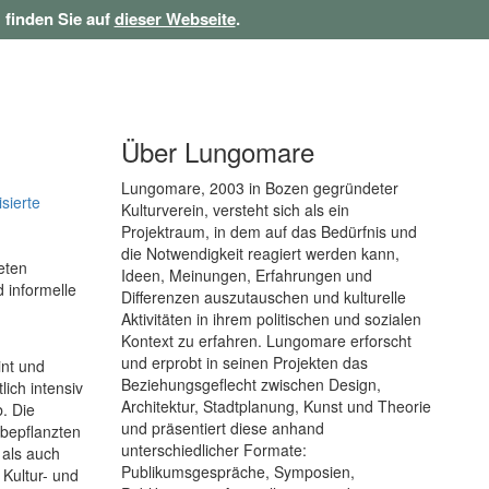
 finden Sie auf
dieser Webseite
.
Über Lungomare
Lungomare, 2003 in Bozen gegründeter
sierte
Kulturverein, versteht sich als ein
Projektraum, in dem auf das Bedürfnis und
die Notwendigkeit reagiert werden kann,
eten
Ideen, Meinungen, Erfahrungen und
 informelle
Differenzen auszutauschen und kulturelle
Aktivitäten in ihrem politischen und sozialen
Kontext zu erfahren. Lungomare erforscht
und erprobt in seinen Projekten das
int und
Beziehungsgeflecht zwischen Design,
lich intensiv
Architektur, Stadtplanung, Kunst und Theorie
. Die
und präsentiert diese anhand
 bepflanzten
unterschiedlicher Formate:
 als auch
Publikumsgespräche, Symposien,
 Kultur- und