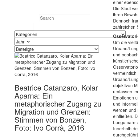
einer ebenso
Search
Die Stadt wei
ihren Bewohn
Search for:
Dennoch frag
zahlreichen 
Osservatori
Um die vielf
Urbano/Lungo
und beobacht
künstlerisch
Osservatori
vermeintlich
Urbano/Lungo
Beatrice Catanzaro, Kolar
objektiven Ma
umfassen tec
Aparna: Ein
Emotionen un
metaphorischer Zugang zu
und informel
Migration und Grenzen:
werden und 
einfließen. 
Stimmen von Bonzen,
Lungomare or
Foto: Ivo Corrà, 2016
Innerhalb de
durchgeführt