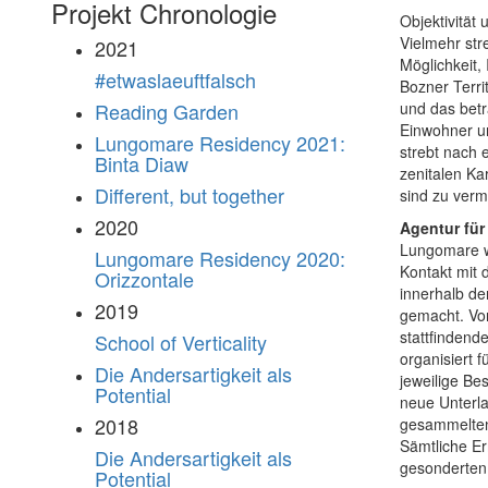
Projekt Chronologie
Objektivität
Vielmehr str
2021
Möglichkeit,
#etwaslaeuftfalsch
Bozner Terri
und das betr
Reading Garden
Einwohner un
Lungomare Residency 2021:
strebt nach 
Binta Diaw
zenitalen Kar
Different, but together
sind zu vermi
2020
Agentur fü
Lungomare wi
Lungomare Residency 2020:
Kontakt mit
Orizzontale
innerhalb de
2019
gemacht. Vor
stattfindend
School of Verticality
organisiert 
Die Andersartigkeit als
jeweilige B
Potential
neue Unterla
2018
gesammelten
Sämtliche E
Die Andersartigkeit als
gesonderten
Potential