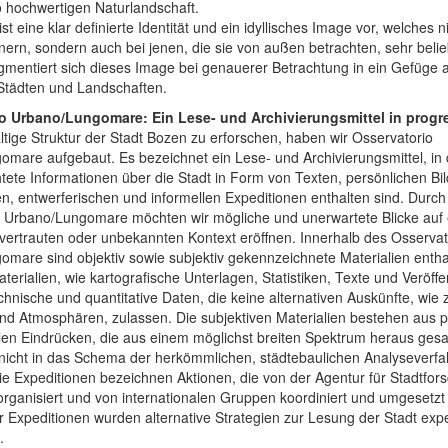
 hochwertigen Naturlandschaft.
st eine klar definierte Identität und ein idyllisches Image vor, welches n
ern, sondern auch bei jenen, die sie von außen betrachten, sehr belieb
mentiert sich dieses Image bei genauerer Betrachtung in ein Gefüge 
Städten und Landschaften.
o Urbano/Lungomare: Ein Lese- und Archivierungsmittel in progr
ältige Struktur der Stadt Bozen zu erforschen, haben wir Osservatorio
mare aufgebaut. Es bezeichnet ein Lese- und Archivierungsmittel, in
ete Informationen über die Stadt in Form von Texten, persönlichen Bi
en, entwerferischen und informellen Expeditionen enthalten sind. Durch
o Urbano/Lungomare möchten wir mögliche und unerwartete Blicke auf
 vertrauten oder unbekannten Kontext eröffnen. Innerhalb des Osservat
mare sind objektiv sowie subjektiv gekennzeichnete Materialien entha
terialien, wie kartografische Unterlagen, Statistiken, Texte und Veröff
hnische und quantitative Daten, die keine alternativen Auskünfte, wie 
d Atmosphären, zulassen. Die subjektiven Materialien bestehen aus p
len Eindrücken, die aus einem möglichst breiten Spektrum heraus ges
nicht in das Schema der herkömmlichen, städtebaulichen Analyseverfa
Die Expeditionen bezeichnen Aktionen, die von der Agentur für Stadtfor
ganisiert und von internationalen Gruppen koordiniert und umgesetzt
r Expeditionen wurden alternative Strategien zur Lesung der Stadt expe
.