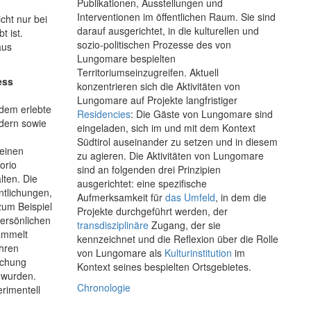
Publikationen, Ausstellungen und
Interventionen im öffentlichen Raum. Sie sind
icht nur bei
darauf ausgerichtet, in die kulturellen und
t ist.
sozio-politischen Prozesse des von
aus
Lungomare bespielten
Territoriumseinzugreifen. Aktuell
ess
konzentrieren sich die Aktivitäten von
Lungomare auf Projekte langfristiger
 dem erlebte
Residencies
: Die Gäste von Lungomare sind
ldern sowie
eingeladen, sich im und mit dem Kontext
Südtirol auseinander zu setzen und in diesem
 einen
zu agieren. Die Aktivitäten von Lungomare
orio
sind an folgenden drei Prinzipien
lten. Die
ausgerichtet: eine spezifische
entlichungen,
Aufmerksamkeit für
das Umfeld
, in dem die
zum Beispiel
Projekte durchgeführt werden, der
ersönlichen
transdisziplinäre
Zugang, der sie
ammelt
kennzeichnet und die Reflexion über die Rolle
hren
von Lungomare als
Kulturinstitution
im
schung
Kontext seines bespielten Ortsgebietes.
 wurden.
Chronologie
rimentell