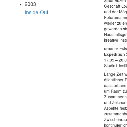
Stadt Bozen 
2003
Geschäft Löw
Inside-Out
und der Mögl
Fotorama möc
wieder zu en
geworden sin
Haushaltsger
kreative Ins
urbaner-zwi
Expedition 
17.05 – 20.0
Studio1.Inst
Lange Zeit w
öffentliche
dass urbane
um Raum zu s
Zusammenhan
und Zeichen 
Aspekte fest
zusammenhal
Zwischenraum
kontinuierli