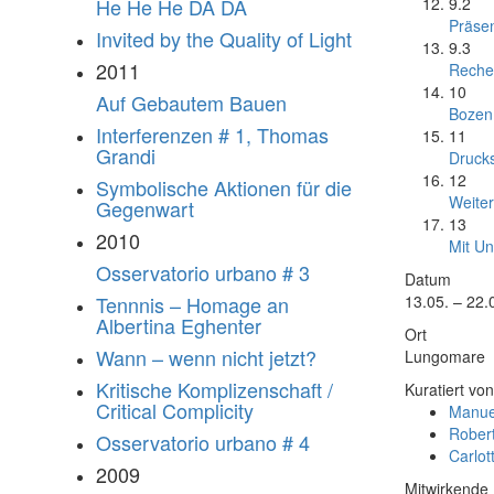
9.2
He He He DA DA
Präsen
Invited by the Quality of Light
9.3
2011
Reche
10
Auf Gebautem Bauen
Bozen
Interferenzen # 1, Thomas
11
Grandi
Druck
12
Symbolische Aktionen für die
Weiter
Gegenwart
13
2010
Mit Un
Osservatorio urbano # 3
Datum
13.05. – 22.
Tennnis – Homage an
Albertina Eghenter
Ort
Wann – wenn nicht jetzt?
Lungomare
Kritische Komplizenschaft /
Kuratiert von
Critical Complicity
Manue
Robert
Osservatorio urbano # 4
Carlot
2009
Mitwirkende