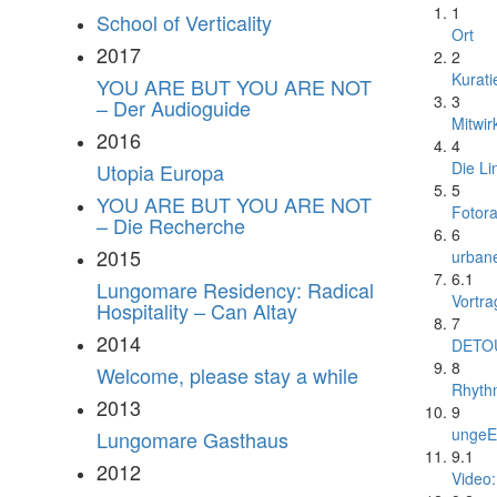
1
School of Verticality
Ort
2017
2
Kurati
YOU ARE BUT YOU ARE NOT
3
– Der Audioguide
Mitwi
2016
4
Die Li
Utopia Europa
5
YOU ARE BUT YOU ARE NOT
Fotor
– Die Recherche
6
2015
urbane
6.1
Lungomare Residency: Radical
Vortra
Hospitality – Can Altay
7
2014
DETO
8
Welcome, please stay a while
Rhythm
2013
9
ungeE
Lungomare Gasthaus
9.1
2012
Video: