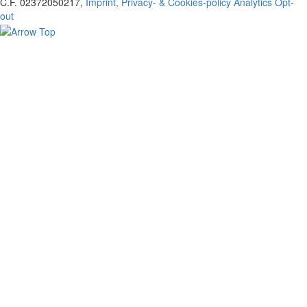
C.F. 02372050217,
Imprint, Privacy- & Cookies-policy
Analytics Opt-
out