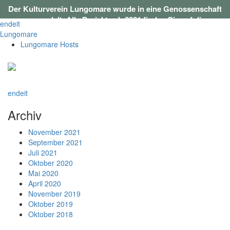
Der Kulturverein Lungomare wurde in eine Genossenschaft
umgewandelt. Alle Projekte ab 2021 finden Sie auf
dieser
en
de
it
Webseite
.
Lungomare
Lungomare Hosts
en
de
it
Archiv
November 2021
September 2021
Juli 2021
Oktober 2020
Mai 2020
April 2020
November 2019
Oktober 2019
Oktober 2018