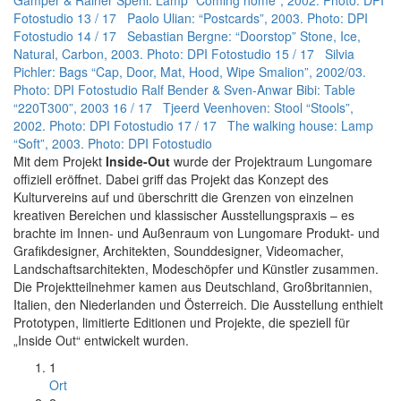
Gamper & Rainer Spehl: Lamp “Coming home”, 2002. Photo: DPI
Fotostudio
13 / 17 Paolo Ulian: “Postcards”, 2003. Photo: DPI
Fotostudio
14 / 17 Sebastian Bergne: “Doorstop” Stone, Ice,
Natural, Carbon, 2003. Photo: DPI Fotostudio
15 / 17 Silvia
Pichler: Bags “Cap, Door, Mat, Hood, Wipe Smalion”, 2002/03.
Photo: DPI Fotostudio Ralf Bender & Sven-Anwar Bibi: Table
“220T300”, 2003
16 / 17 Tjeerd Veenhoven: Stool “Stools”,
2002. Photo: DPI Fotostudio
17 / 17 The walking house: Lamp
“Soft”, 2003. Photo: DPI Fotostudio
Mit dem Projekt
Inside-Out
wurde der Projektraum Lungomare
offiziell eröffnet. Dabei griff das Projekt das Konzept des
Kulturvereins auf und überschritt die Grenzen von einzelnen
kreativen Bereichen und klassischer Ausstellungspraxis – es
brachte im Innen- und Außenraum von Lungomare Produkt- und
Grafikdesigner, Architekten, Sounddesigner, Videomacher,
Landschaftsarchitekten, Modeschöpfer und Künstler zusammen.
Die Projektteilnehmer kamen aus Deutschland, Großbritannien,
Italien, den Niederlanden und Österreich. Die Ausstellung enthielt
Prototypen, limitierte Editionen und Projekte, die speziell für
„Inside Out“ entwickelt wurden.
1
Ort