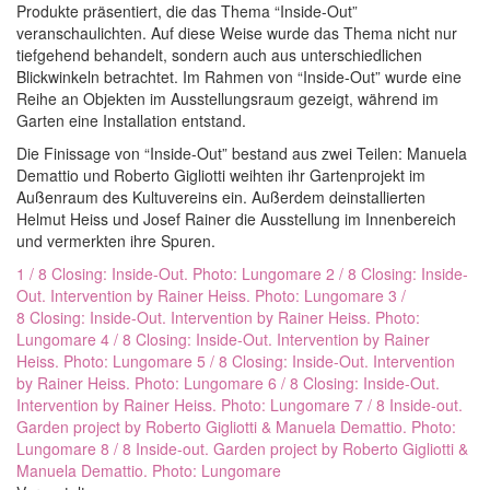
Produkte präsentiert, die das Thema “Inside-Out”
veranschaulichten. Auf diese Weise wurde das Thema nicht nur
tiefgehend behandelt, sondern auch aus unterschiedlichen
Blickwinkeln betrachtet. Im Rahmen von “Inside-Out” wurde eine
Reihe an Objekten im Ausstellungsraum gezeigt, während im
Garten eine Installation entstand.
Die Finissage von “Inside-Out” bestand aus zwei Teilen: Manuela
Demattio und Roberto Gigliotti weihten ihr Gartenprojekt im
Außenraum des Kultuvereins ein. Außerdem deinstallierten
Helmut Heiss und Josef Rainer die Ausstellung im Innenbereich
und vermerkten ihre Spuren.
1 / 8 Closing: Inside-Out. Photo: Lungomare
2 / 8 Closing: Inside-
Out. Intervention by Rainer Heiss. Photo: Lungomare
3 /
8 Closing: Inside-Out. Intervention by Rainer Heiss. Photo:
Lungomare
4 / 8 Closing: Inside-Out. Intervention by Rainer
Heiss. Photo: Lungomare
5 / 8 Closing: Inside-Out. Intervention
by Rainer Heiss. Photo: Lungomare
6 / 8 Closing: Inside-Out.
Intervention by Rainer Heiss. Photo: Lungomare
7 / 8 Inside-out.
Garden project by Roberto Gigliotti & Manuela Demattio. Photo:
Lungomare
8 / 8 Inside-out. Garden project by Roberto Gigliotti &
Manuela Demattio. Photo: Lungomare