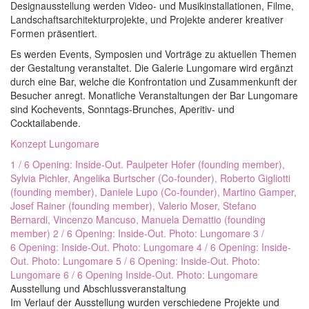
Designausstellung werden Video- und Musikinstallationen, Filme,
Landschaftsarchitekturprojekte, und Projekte anderer kreativer
Formen präsentiert.
Es werden Events, Symposien und Vorträge zu aktuellen Themen
der Gestaltung veranstaltet. Die Galerie Lungomare wird ergänzt
durch eine Bar, welche die Konfrontation und Zusammenkunft der
Besucher anregt. Monatliche Veranstaltungen der Bar Lungomare
sind Kochevents, Sonntags-Brunches, Aperitiv- und
Cocktailabende.
Konzept Lungomare
1 / 6 Opening: Inside-Out. Paulpeter Hofer (founding member),
Sylvia Pichler, Angelika Burtscher (Co-founder), Roberto Gigliotti
(founding member), Daniele Lupo (Co-founder), Martino Gamper,
Josef Rainer (founding member), Valerio Moser, Stefano
Bernardi, Vincenzo Mancuso, Manuela Demattio (founding
member)
2 / 6 Opening: Inside-Out. Photo: Lungomare
3 /
6 Opening: Inside-Out. Photo: Lungomare
4 / 6 Opening: Inside-
Out. Photo: Lungomare
5 / 6 Opening: Inside-Out. Photo:
Lungomare
6 / 6 Opening Inside-Out. Photo: Lungomare
Ausstellung und Abschlussveranstaltung
Im Verlauf der Ausstellung wurden verschiedene Projekte und