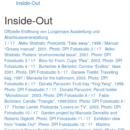
Inside-Out
Inside-Out
Offizielle Eröffnung von Lungomare
Ausstellung und
Abschlussveranstaltung
1 / 17 Akiko Shishido: Postcards “Take away”, 1998 / Manual
“Greasy manual”, 2001. Photo: DPI Fotostudio
2 / 17 Akiko
Shishido: Posters “environmental issue”, 2001. Photo: DPI
Fotostudio
3 / 17 Büro für Form: Cups “Pisa”, 2003. Photo: DPI
Fotostudio
4 / 17 Burtscher & Bertolini: Cornice “Endlos”, Vase
2001. Photo: DPI Fotostudio
5 / 17 Daniele Trebbi: Travelling
bag, 1997 / Mensola for the bathroom, 2003. Photo: DPI
Fotostudio
6 / 17 Donata Paruccini: Fruit-tray “Ying-Yang”, 1998.
Photo: DPI Fotostudio
7 / 17 Donata Paruccini: Pencil holder
“Monoblocco”, 2003. Photo: DPI Fotostudio
8 / 17 Fabio
Bortolani: Candle “Triangle”, 1999/2003. Photo: DPI Fotostudio
9 /
17 Florian Lambl: Postcards “Lovers on TV”, 2003. Photo: DPI
Fotostudio
10 / 17 Garden project by Manuela Demattio and
Roberto Gigliotti. Photo: DPI Fotostudio
11 / 17 Exhibiton view
from "Inside-Out". Photo: DPI Fotostudio
12 / 17 Martino