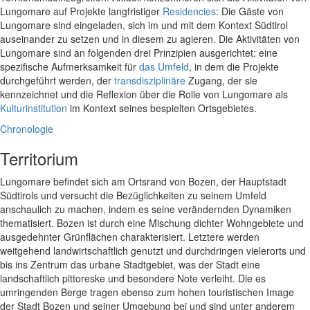
Lungomare auf Projekte langfristiger
Residencies
: Die Gäste von
Lungomare sind eingeladen, sich im und mit dem Kontext Südtirol
auseinander zu setzen und in diesem zu agieren. Die Aktivitäten von
Lungomare sind an folgenden drei Prinzipien ausgerichtet: eine
spezifische Aufmerksamkeit für
das Umfeld
, in dem die Projekte
durchgeführt werden, der
transdisziplinäre
Zugang, der sie
kennzeichnet und die Reflexion über die Rolle von Lungomare als
Kulturinstitution
im Kontext seines bespielten Ortsgebietes.
Chronologie
Territorium
Lungomare befindet sich am Ortsrand von Bozen, der Hauptstadt
Südtirols und versucht die Bezüglichkeiten zu seinem Umfeld
anschaulich zu machen, indem es seine verändernden Dynamiken
thematisiert. Bozen ist durch eine Mischung dichter Wohngebiete und
ausgedehnter Grünflächen charakterisiert. Letztere werden
weitgehend landwirtschaftlich genutzt und durchdringen vielerorts und
bis ins Zentrum das urbane Stadtgebiet, was der Stadt eine
landschaftlich pittoreske und besondere Note verleiht. Die es
umringenden Berge tragen ebenso zum hohen touristischen Image
der Stadt Bozen und seiner Umgebung bei und sind unter anderem