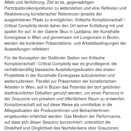
Affekt und Verführung. Ziel ist es, gegenwärtigen
Partizipationskonjunkturen zu widerstehen und eine Reflexion und
Reaktivierung künstlerischer Referenzen jenseits der
ausgetretenen Pfade zu ermöglichen. Kritische Komplizenschaft /
Critical Complicity denkt daher den Ort seiner Entfaltung mit und
spaltet ihn auf: In der Galerie Skuc in Ljubljana; der Kunsthalle
Exnergasse in Wien und gemeinsam mit Lungomare in Bozen,
werden die konkreten Präsentations- und Arbeitsbedingungen der
Ausstellungen reflektiert.
Für die Konzeption der Südtiroler Station von Kritische
Komplizenschaft / Critical Complicity war es grundlegend, die
verhältnismäßig klassische Ausstellungssituation des ersten
Projektteils in der Kunsthalle Exnergasse aufzubrechen und
weiterzudenken. Parallel zur Präsentation der künstlerischen
Arbeiten in Wien, soll in Bozen das Potential der dort geführten
stadträumlichen Debatten genutzt werden, um einen Parcours in
der Grauzone von privatem und öffentlichem Raum zu entwerfen.
Komplizenschaft soll auf diese Weise als unmittelbar in die
Alltagssituation der ProduzentInnen und BetrachterInnen
eingebunden erfahrbar werden. Das Medium der Performance,
auf dass sich dieser Sequenz konzentriert, unterstützt die
Direktheit und Dinglichkeit des Nachdenkens über Grauzonen.