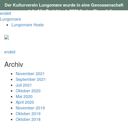
Der Kulturverein Lungomare wurde in eine Genossenschaft
umgewandelt. Alle Projekte ab 2021 finden Sie auf
dieser
en
de
it
Webseite
.
Lungomare
Lungomare Hosts
en
de
it
Archiv
November 2021
September 2021
Juli 2021
Oktober 2020
Mai 2020
April 2020
November 2019
Oktober 2019
Oktober 2018