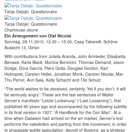
Tanja Ostojic: Questionnaire
Tanja Ostojic: Questionnaire
Chartreuse Jeune
Ein Arrangement von Olaf Nicolai
Sonntag, 28.11.2010, 12.30 – 15.00, Casa Tabarelli, Schöne
Aussicht 13, Girlan
With contributions from Julieta Aranda, John Armleder, Elisabetta
Benassi, Karla Black, Monica Bonvicini, Thomas Demand, Jason
Dodge, Dora García, Piero Golia, Douglas Gordon, Karl
Holmqvist, Carsten Höller, Jonathan Monk, Carsten Nicolai, Mai-
Thu Perret, Anri Sala, Kelly Schacht and Tilo Schulz
“The world wishes to be deceived, certainly. Yet if you don’t, it will
be seriously angry.” These are the last sentences of Walter
Serner’s manifesto “Letzte Lockerung” (“Last Loosening”), first
published 90 years ago and accompanied by the following subtitle
in its final version in 1927: “A Handbook for the Con Man”. At a
time when Dadaism had arrived on the art market, Serner’s text
performs the valediction and parting from this movement, in order
to propagate subtle speculation, devoid of illusions, as a strategy