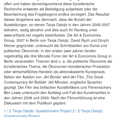
offen und haben dementsprechend diese künstlerische
Recherche entweder als Beleidigung aufgefasst oder die
Beantwortung des Fragebogens endlos verzögert. Das Resultat
dieses Vorgehens war demnach, dass die Anzahl der
Ausstellungen, an denen Tanja Ostojic in den Jahren 2006-2007
teilnahm, stetig abnahm und dies auch ihr Ranking unter
www.artfacts.net negativ beeinflusste. Die Art & Economics
Group, 2007 in Berlin von Tanja Ostojic, David Rych und Dmytri
Kleiner gegründet, untersucht die Schnittstellen von Kunst und
politischer Ökonomie. In den ersten zwei Jahren fanden
regelmäßig alle drei Monate Foren der Art & Economics Group in
Berlin veranstaltet. Themen sind u. a. die politische Ökonomie als
künstlerisches Thema, die Ökonomien künstlerischer Produktion
oder wirtschaftliches Handeln als aktionsbasierte Kunstpraxis.
Neben der Auktion von „Art Bonds“ wird der Film „The Great
Contemporary Art Bubble“ (60 Minuten, englische Sprache)
gezeigt. Der Film des britischen Kunstkritikers und Filmemachers
Ben Lewis untersucht den Aufstieg und Fall des Kunstmarktes in
den Jahren 2008 und 2009. Nach der Filmvorführung ist eine
Diskussion mit dem Publikum geplant.
1 / 2 Tanja Ostojic: Questionnaire Project
2 / 2 Tanja Ostojic:
Questionnaire Project