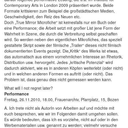
Contemporary Arts in London 2009 präsentiert wurde. Beide
Formate kritisieren zum Beispiel die großstädtischen Medien,
Geschwindigkeit, den Reiz des Neuen etc.
Doch „True Mirror Microfiche“ ist keinesfalls nur ein Buch oder
eine Performance; die Arbeit setzt mit großer List jene Form der
Wahrheit in Szene, die durch die Verbreitung selbst geschaffen
wird. So werden neben den eigentlichen Mikrofiches, das speziell
gestaltete Skript sowie der filmische „Trailer“ dieses nicht filmisch
dokumentierten Events gezeigt. Die„Kritik“ des Werks ist etwas,
das automatisch aus einem vornehmlichen Interesse an Rhetorik,
Distribution usw. hervorgeht. Jedes „kritische Potenzial“ wird
dadurch aktiviert, wie es in anderen Köpfen weiterlebt (oder nicht)
und in welchen anderen Formen es auftritt (oder nicht). Das
Problem ist, dass genau dies nicht gemessen werden kann.
What will I not regret later?
Performance
Freitag, 26.11.2010, 18.00, Frauenarchiv, Pfarrplatz, 15, Bozen
A. Ich trete nicht als AutorIn von Arbeiten auf und möchte mit
euch besprechen, wie wir im Folgenden damit umgehen sollen.
Es würde bedeuten, dass ich es vorziehe, nicht auf oder in den
Werbematerialien usw. genannt zu werden; vielmehr versuche