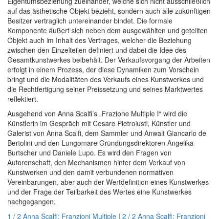
Eigentumsbeziehung zueinander, welche sich nicht ausschließlich
auf das ästhetische Objekt bezieht, sondern auch alle zukünftigen
Besitzer vertraglich untereinander bindet. Die formale
Komponente äußert sich neben dem ausgewählten und geteilten
Objekt auch im Inhalt des Vertrages, welcher die Beziehung
zwischen den Einzelteilen definiert und dabei die Idee des
Gesamtkunstwerkes beibehält. Der Verkaufsvorgang der Arbeiten
erfolgt in einem Prozess, der diese Dynamiken zum Vorschein
bringt und die Modalitäten des Verkaufs eines Kunstwerkes und
die Rechtfertigung seiner Preissetzung und seines Marktwertes
reflektiert.
Ausgehend von Anna Scalfi’s „Frazione Multiple I“ wird die
Künstlerin im Gespräch mit Cesare Pietroiusti, Künstler und
Galerist von Anna Scalfi, dem Sammler und Anwalt Giancarlo de
Bertolini und den Lungomare Gründungsdirektoren Angelika
Burtscher und Daniele Lupo. Es wird den Fragen von
Autorenschaft, den Mechanismen hinter dem Verkauf von
Kunstwerken und den damit verbundenen normativen
Vereinbarungen, aber auch der Wertdefinition eines Kunstwerkes
und der Frage der Teilbarkeit des Wertes eine Kunstwerkes
nachgegangen.
1 / 2 Anna Scalfi: Franzioni Multiple I
2 / 2 Anna Scalfi: Franzioni