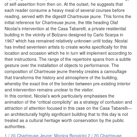
of self-assertion from then on. At the outset, he suggests that
each reader consume a heavy meal of several courses before
reading, served with the digestif Chartreuse jaune. This forms the
initial reference for Chartreuse jeune, the title heading Olaf
Nicolai’s intervention at the Casa Tabarelli, a private residential
building in the vicinity of Bolzano designed by Carlo Scarpa in
1967 which has remained relatively unknown until today. Nicolai
has invited seventeen artists to create works specifically for this
location and occasion which he in turn will implement according to
their instructions. The range of the repertoire spans from a subtle
gesture over the installation of objects to performance. The
composition of Chartreuse jeune thereby creates a camouflage
that transforms the history and atmosphere of the building,
whereby the exact line of the border between pre-existing interior
and intervention remains unclear to the visitor.
In this context, Nicolai’s work particularly emphasises the
animation of the “critical complicity” as a strategy of confusion and
attraction of attention focused in this case on the Casa Tabarelli—
an architecturally highly significant building that to this day is not
treated as a cultural heritage worth conservation by the public
authorities.
1 / 20 Chartreuse Jeune: Monica Bonvicini
2 / 20 Chartreuse