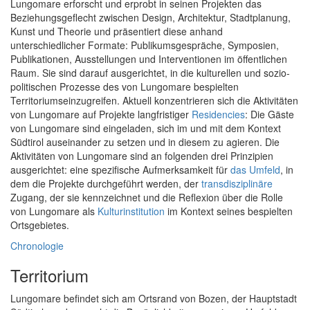
Lungomare erforscht und erprobt in seinen Projekten das
Beziehungsgeflecht zwischen Design, Architektur, Stadtplanung,
Kunst und Theorie und präsentiert diese anhand
unterschiedlicher Formate: Publikumsgespräche, Symposien,
Publikationen, Ausstellungen und Interventionen im öffentlichen
Raum. Sie sind darauf ausgerichtet, in die kulturellen und sozio-
politischen Prozesse des von Lungomare bespielten
Territoriumseinzugreifen. Aktuell konzentrieren sich die Aktivitäten
von Lungomare auf Projekte langfristiger
Residencies
: Die Gäste
von Lungomare sind eingeladen, sich im und mit dem Kontext
Südtirol auseinander zu setzen und in diesem zu agieren. Die
Aktivitäten von Lungomare sind an folgenden drei Prinzipien
ausgerichtet: eine spezifische Aufmerksamkeit für
das Umfeld
, in
dem die Projekte durchgeführt werden, der
transdisziplinäre
Zugang, der sie kennzeichnet und die Reflexion über die Rolle
von Lungomare als
Kulturinstitution
im Kontext seines bespielten
Ortsgebietes.
Chronologie
Territorium
Lungomare befindet sich am Ortsrand von Bozen, der Hauptstadt