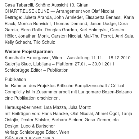
Casa Tabarelli, Schöne Aussicht 13, Girlan
CHARTREUSE JEUNE — Arrangement von Olaf Nicolai
Beiträge: Julieta Aranda, John Armleder, Elisabetta Benassi, Karla
Black, Monica Bonvicini, Thomas Demand, Jason Dodge, Dora
García, Piero Golia, Douglas Gordon, Karl Holmqvist, Carsten
Höller, Jonathan Monk, Carsten Nicolai, Mai-Thu Perret, Anri Sala,
Kelly Schacht, Tilo Schulz
Weitere Projektpartner:
Kunsthalle Exnergasse, Wien – Ausstellung 11.11. – 18.12.2010
Galerija Skuc, Ljubljana – Plattform 27.01. – 30.01.2011
Schlebrügge.Editor – Publikation
Publikation
Im Rahmen des Projektes Kritische Komplizenschaft / Critical
Complicity ist in Zusammenarbeit mit Lungomare Bozen-Bolzano
eine Publikation erschienen.
Herausgeberinnen: Lisa Mazza, Julia Moritz
mit Beiträgen von: Hans Haacke, Olaf Nicolai, Ahmet Ögüt, Tanja
Ostojic, Dexter Sinister, Barbara Steiner, Gesa Ziemer, etc.
Design: Lupo & Burtscher
Verlag: Schlebrügge.Editor, Wien
ISBN 978-3-85160-186-2