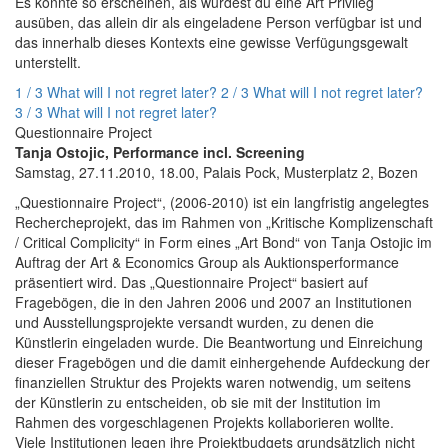
Es könnte so erscheinen, als würdest du eine Art Privileg
ausüben, das allein dir als eingeladene Person verfügbar ist und
das innerhalb dieses Kontexts eine gewisse Verfügungsgewalt
unterstellt.
1 / 3 What will I not regret later?
2 / 3 What will I not regret later?
3 / 3 What will I not regret later?
Questionnaire Project
Tanja Ostojic, Performance incl. Screening
Samstag, 27.11.2010, 18.00, Palais Pock, Musterplatz 2, Bozen
„Questionnaire Project“, (2006-2010) ist ein langfristig angelegtes
Rechercheprojekt, das im Rahmen von „Kritische Komplizenschaft
/ Critical Complicity“ in Form eines „Art Bond“ von Tanja Ostojic im
Auftrag der Art & Economics Group als Auktionsperformance
präsentiert wird. Das „Questionnaire Project“ basiert auf
Fragebögen, die in den Jahren 2006 und 2007 an Institutionen
und Ausstellungsprojekte versandt wurden, zu denen die
Künstlerin eingeladen wurde. Die Beantwortung und Einreichung
dieser Fragebögen und die damit einhergehende Aufdeckung der
finanziellen Struktur des Projekts waren notwendig, um seitens
der Künstlerin zu entscheiden, ob sie mit der Institution im
Rahmen des vorgeschlagenen Projekts kollaborieren wollte.
Viele Institutionen legen ihre Projektbudgets grundsätzlich nicht