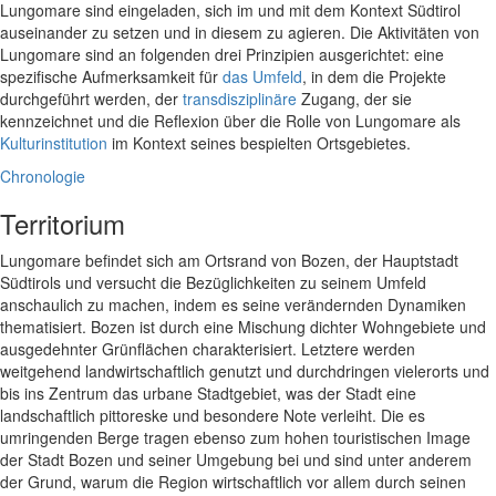
Lungomare sind eingeladen, sich im und mit dem Kontext Südtirol
auseinander zu setzen und in diesem zu agieren. Die Aktivitäten von
Lungomare sind an folgenden drei Prinzipien ausgerichtet: eine
spezifische Aufmerksamkeit für
das Umfeld
, in dem die Projekte
durchgeführt werden, der
transdisziplinäre
Zugang, der sie
kennzeichnet und die Reflexion über die Rolle von Lungomare als
Kulturinstitution
im Kontext seines bespielten Ortsgebietes.
Chronologie
Territorium
Lungomare befindet sich am Ortsrand von Bozen, der Hauptstadt
Südtirols und versucht die Bezüglichkeiten zu seinem Umfeld
anschaulich zu machen, indem es seine verändernden Dynamiken
thematisiert. Bozen ist durch eine Mischung dichter Wohngebiete und
ausgedehnter Grünflächen charakterisiert. Letztere werden
weitgehend landwirtschaftlich genutzt und durchdringen vielerorts und
bis ins Zentrum das urbane Stadtgebiet, was der Stadt eine
landschaftlich pittoreske und besondere Note verleiht. Die es
umringenden Berge tragen ebenso zum hohen touristischen Image
der Stadt Bozen und seiner Umgebung bei und sind unter anderem
der Grund, warum die Region wirtschaftlich vor allem durch seinen