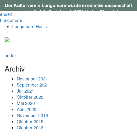
Der Kulturverein Lungomare wurde in eine Genossenschaft
umgewandelt. Alle Projekte ab 2021 finden Sie auf
dieser
en
de
it
Webseite
.
Lungomare
Lungomare Hosts
en
de
it
Archiv
November 2021
September 2021
Juli 2021
Oktober 2020
Mai 2020
April 2020
November 2019
Oktober 2019
Oktober 2018