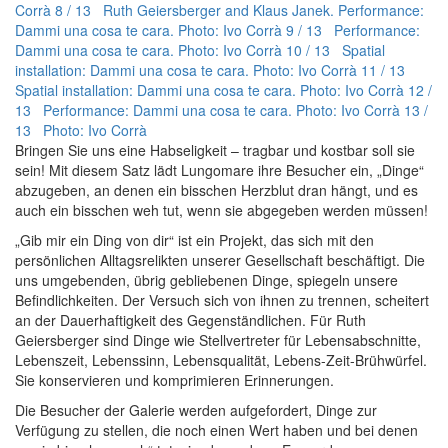
Corrà
8 / 13 Ruth Geiersberger and Klaus Janek. Performance:
Dammi una cosa te cara. Photo: Ivo Corrà
9 / 13 Performance:
Dammi una cosa te cara. Photo: Ivo Corrà
10 / 13 Spatial
installation: Dammi una cosa te cara. Photo: Ivo Corrà
11 / 13
Spatial installation: Dammi una cosa te cara. Photo: Ivo Corrà
12 /
13 Performance: Dammi una cosa te cara. Photo: Ivo Corrà
13 /
13 Photo: Ivo Corrà
Bringen Sie uns eine Habseligkeit – tragbar und kostbar soll sie
sein! Mit diesem Satz lädt Lungomare ihre Besucher ein, „Dinge“
abzugeben, an denen ein bisschen Herzblut dran hängt, und es
auch ein bisschen weh tut, wenn sie abgegeben werden müssen!
„Gib mir ein Ding von dir“ ist ein Projekt, das sich mit den
persönlichen Alltagsrelikten unserer Gesellschaft beschäftigt. Die
uns umgebenden, übrig gebliebenen Dinge, spiegeln unsere
Befindlichkeiten. Der Versuch sich von ihnen zu trennen, scheitert
an der Dauerhaftigkeit des Gegenständlichen. Für Ruth
Geiersberger sind Dinge wie Stellvertreter für Lebensabschnitte,
Lebenszeit, Lebenssinn, Lebensqualität, Lebens-Zeit-Brühwürfel.
Sie konservieren und komprimieren Erinnerungen.
Die Besucher der Galerie werden aufgefordert, Dinge zur
Verfügung zu stellen, die noch einen Wert haben und bei denen