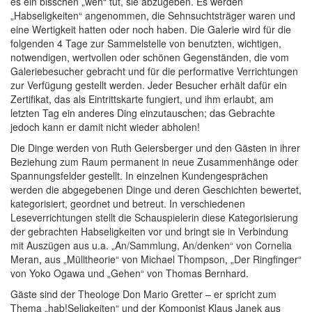
es ein bisschen „weh“ tut, sie abzugeben. Es werden
„Habseligkeiten“ angenommen, die Sehnsuchtsträger waren und
eine Wertigkeit hatten oder noch haben. Die Galerie wird für die
folgenden 4 Tage zur Sammelstelle von benutzten, wichtigen,
notwendigen, wertvollen oder schönen Gegenständen, die vom
Galeriebesucher gebracht und für die performative Verrichtungen
zur Verfügung gestellt werden. Jeder Besucher erhält dafür ein
Zertifikat, das als Eintrittskarte fungiert, und ihm erlaubt, am
letzten Tag ein anderes Ding einzutauschen; das Gebrachte
jedoch kann er damit nicht wieder abholen!
Die Dinge werden von Ruth Geiersberger und den Gästen in ihrer
Beziehung zum Raum permanent in neue Zusammenhänge oder
Spannungsfelder gestellt. In einzelnen Kundengesprächen
werden die abgegebenen Dinge und deren Geschichten bewertet,
kategorisiert, geordnet und betreut. In verschiedenen
Leseverrichtungen stellt die Schauspielerin diese Kategorisierung
der gebrachten Habseligkeiten vor und bringt sie in Verbindung
mit Auszügen aus u.a. „An/Sammlung, An/denken“ von Cornelia
Meran, aus „Mülltheorie“ von Michael Thompson, „Der Ringfinger“
von Yoko Ogawa und „Gehen“ von Thomas Bernhard.
Gäste sind der Theologe Don Mario Gretter – er spricht zum
Thema „hab!Seligkeiten“ und der Komponist Klaus Janek aus