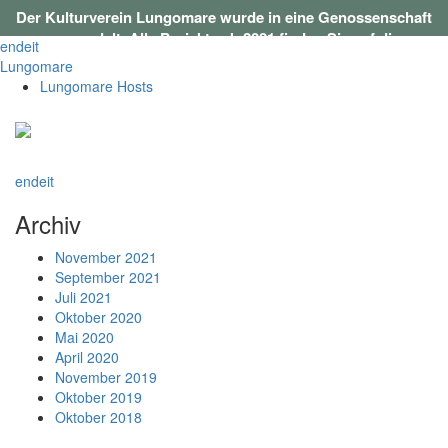
Der Kulturverein Lungomare wurde in eine Genossenschaft
umgewandelt. Alle Projekte ab 2021 finden Sie auf
dieser
en
de
it
Webseite
.
Lungomare
Lungomare Hosts
en
de
it
Archiv
November 2021
September 2021
Juli 2021
Oktober 2020
Mai 2020
April 2020
November 2019
Oktober 2019
Oktober 2018