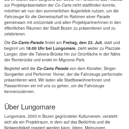
zur Projektpräsentation der
Co-Carts
nicht stattfinden konnte,
möchten wir nun den sommerlichen Augenblick nutzen, um die
Fahrzeuge für die Gemeinschaft
im Rahmen einer Parade
gemeinsam mit
orizzontale
und allen ProjektpartnerInnen in den
öffentlichen Räumen der Stadt Bozen zu präsentieren und zu
zelebrieren.
Die
Co-Carts-Parade
findet am
Freitag, den 23. Juli
, statt und
beginnt um
18:00 Uhr bei Lungomare
, zieht weiter zu Piazzale
Langer, über die Talvera-Brücke hin zur Grünfläche in der Nähe
der Rombrücke und endet im Mignone-Park.
Begleitet wird die
Co-Carts Parade
von dem Künstler, Singer-
Songwriter und Performer
Yomer
, der die Fahrzeuge performativ
präsentieren wird. Wir laden alle StadtbewohnerInnen und
PassantInnen ein mit uns zu gehen, um die Fahrzeuge
kennenzulernen.
Über Lungomare
Lungomare, 2003 in Bozen gegründeter Kulturverein, versteht
sich als ein Projektraum, in dem auf das Bedürfnis und die
Notwendigkeit reagiert werden kann, Ideen, Meinungen,