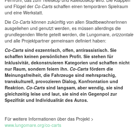
Fernrohr, das zum Teleskop und Kaleidoskop wird. Die Klappen
und Flügel der
Co-Carts
schaffen einen temporären Spielraum
und eine Werkstatt.
Die
Co-Carts
können zukünftig von allen StadtbewohnerInnen
ausgeliehen und genutzt werden, es müssen allerdings die
grundlegenden Werte geteilt werden, die Lungomare,
orizzontale
und alle Projektpartner gemeinsam definiert haben:
Co-Carts
sind exzentrisch, offen, antirassistisch. Sie
schaffen keinen persönlichen Profit. Sie stehen für
Inklusivität, dekonstruieren Kategorien und schaffen nicht
nur Raum, sondern feiern ihn.
Co-Carts
fördern die
Meinungsfreiheit, die Fahrzeuge sind mehrsprachig,
transkulturell, provozieren Dialog, Konfrontation und
Reaktion.
Co-Carts
sind langsam, aber wendig, sie sind
gleichzeitig leise und laut,
sie sind ein Gegenpol zur
Spezifität und Individualität des Autos.
Für weitere Informationen über das Projekt >
www.lungomare.org/co-carts