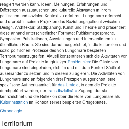
reagiert werden kann, Ideen, Meinungen, Erfahrungen und
Differenzen auszutauschen und kulturelle Aktivitäten in ihrem
politischen und sozialen Kontext zu erfahren. Lungomare erforscht
und erprobt in seinen Projekten das Beziehungsgeflecht zwischen
Design, Architektur, Stadtplanung, Kunst und Theorie und präsentiert
diese anhand unterschiedlicher Formate: Publikumsgespräche,
Symposien, Publikationen, Ausstellungen und Interventionen im
öffentlichen Raum. Sie sind darauf ausgerichtet, in die kulturellen und
sozio-politischen Prozesse des von Lungomare bespielten
Territoriumseinzugreifen. Aktuell konzentrieren sich die Aktivitäten von
Lungomare auf Projekte langfristiger
Residencies
: Die Gäste von
Lungomare sind eingeladen, sich im und mit dem Kontext Südtirol
auseinander zu setzen und in diesem zu agieren. Die Aktivitäten von
Lungomare sind an folgenden drei Prinzipien ausgerichtet: eine
spezifische Aufmerksamkeit für
das Umfeld
, in dem die Projekte
durchgeführt werden, der
transdisziplinäre
Zugang, der sie
kennzeichnet und die Reflexion über die Rolle von Lungomare als
Kulturinstitution
im Kontext seines bespielten Ortsgebietes.
Chronologie
Territorium