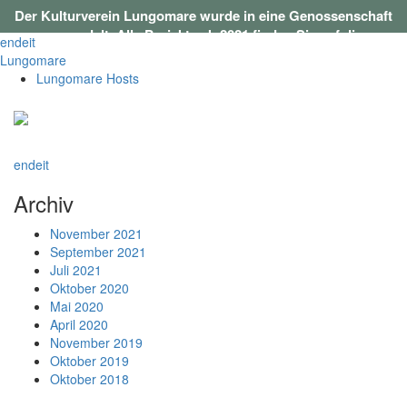
Der Kulturverein Lungomare wurde in eine Genossenschaft
umgewandelt. Alle Projekte ab 2021 finden Sie auf
dieser
en
de
it
Webseite
.
Lungomare
Lungomare Hosts
en
de
it
Archiv
November 2021
September 2021
Juli 2021
Oktober 2020
Mai 2020
April 2020
November 2019
Oktober 2019
Oktober 2018