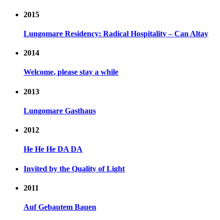
2015
Lungomare Residency: Radical Hospitality – Can Altay
2014
Welcome, please stay a while
2013
Lungomare Gasthaus
2012
He He He DA DA
Invited by the Quality of Light
2011
Auf Gebautem Bauen