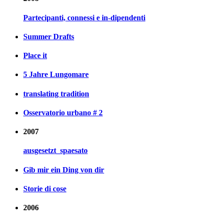
Partecipanti, connessi e in-dipendenti
Summer Drafts
Place it
5 Jahre Lungomare
translating tradition
Osservatorio urbano # 2
2007
ausgesetzt_spaesato
Gib mir ein Ding von dir
Storie di cose
2006